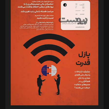
سردبیر: مهرک محمودی
دبیر تحریریه: میثم قاسمی
د‌بیر ناداستان: سمانه سمیع
د‌بیر خدمت و تجارت: ابوالفضل رجبی
د‌بیر حقوق فناوری: حسام‌الدین ایپکچی
د‌بیر پیوست جهان: مینا پاکدل
د‌بیر تحریریه آنلاین: بابک نقاش
تحریریه‌: مجتبی محمود‌ی، آرش برهمند، یسنا امان‌پور، سروش کرمیان،
مصطفی مسجدی آرانی، ابوالفضل رجبی، زهرا فکرانه، فائزه فتحی
رستمی،مصطفی باستان
ویرایش: نگار استاد‌‌آقا
طراح یونیفرم: مجید توکلی
فیلمبرداری و عکاسی: امیر شفیعی، مانی لطفی زاده
گرافیک و صفحه‌آرایی: سید‌سبحان‌علی ثابت
مد‌یر توسعه تجاری: کامبیز برید‌
امور مالی: شاپور رهبری، محمد‌ کاظمی‌نیا