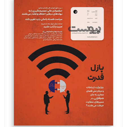
سروش کرمیان
تحریریه
مینا پاکدل
تحریریه
یسنا امان‌پور
تحریریه
ملینا جعفری
تحریریه
مصطفی مسجدی آرانی