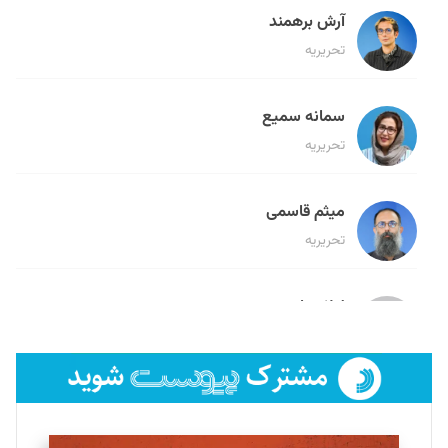
آرش برهمند
تحریریه
سمانه سمیع
تحریریه
میثم قاسمی
تحریریه
لیلا حنارود
تحریریه
فائزه فتحی رستمی
تحریریه