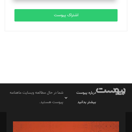
تحریریه
اشتراک پیوست
بابک نقاش
تحریریه
درباره پیوست
شما در حال مطالعه وبسایت ماهنامه
بیشتر بدانید
پیوست هستید.
صاحب امتیاز: موسسه پرسش (پویندگان راز ستاره شمال)
مدیر مسئول: محمدباقر اثنی‌عشری