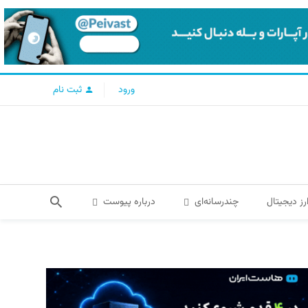
ورود
ثبت نام
رز دیجیتال
چندرسانه‌ای
درباره پیوست