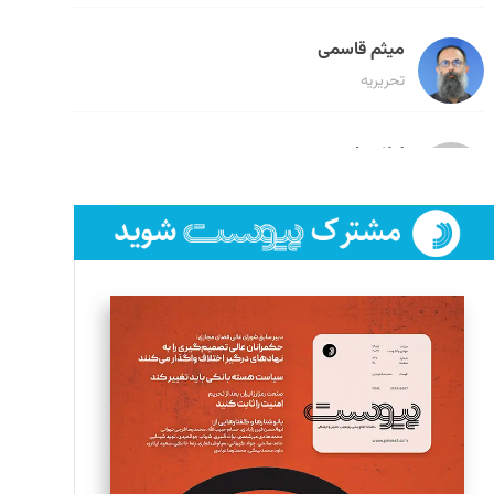
میثم قاسمی
تحریریه
لیلا حنارود
تحریریه
فائزه فتحی رستمی
تحریریه
سروش کرمیان
تحریریه
مینا پاکدل