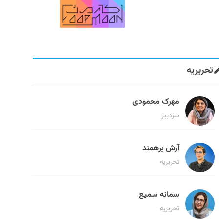
تحریریه
مهرک محمودی
سردبیر
آرش برهمند
تحریریه
سمانه سمیع
تحریریه