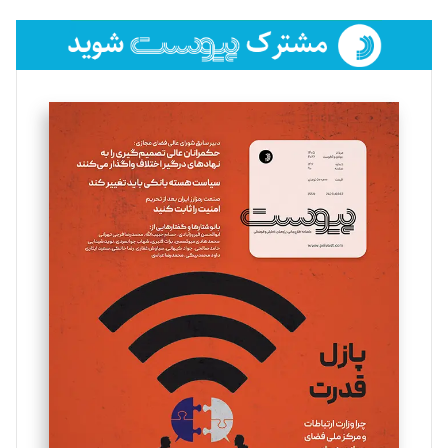
تحریریه
فائزه فتحی رستمی
تحریریه
سروش کرمیان
تحریریه
مینا پاکدل
تحریریه
یسنا امان‌پور
تحریریه