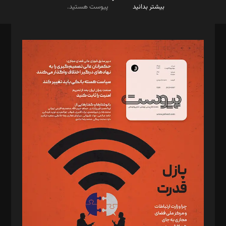
بیشتر بدانید
پیوست هستید.
صاحب امتیاز: موسسه پرسش (پویندگان راز ستاره شمال)
مدیر مسئول: محمدباقر اثنی‌عشری
سردبیر: مهرک محمودی
دبیر تحریریه: میثم قاسمی
د‌بیر ناداستان: سمانه سمیع
د‌بیر خدمت و تجارت: ابوالفضل رجبی
د‌بیر حقوق فناوری: حسام‌الدین ایپکچی
د‌بیر پیوست جهان: مینا پاکدل
د‌بیر تحریریه آنلاین: بابک نقاش
تحریریه‌: مجتبی محمود‌ی، آرش برهمند، یسنا امان‌پور، سروش کرمیان،
مصطفی مسجدی آرانی، ابوالفضل رجبی، زهرا فکرانه، فائزه فتحی
رستمی،مصطفی باستان
ویرایش: نگار استاد‌‌آقا
طراح یونیفرم: مجید توکلی