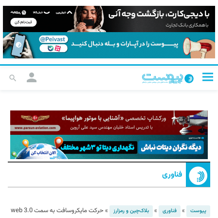
فناوری
»
»
»
حرکت مایکروسافت به سمت web 3.0
پیوست
فناوری
بلاک‌چین و رمزارز