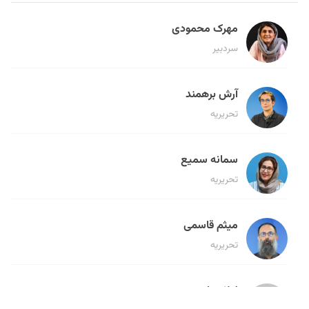
مهرک محمودی
سردبیر
آرش برهمند
تحریریه
سمانه سمیع
تحریریه
میثم قاسمی
تحریریه
لیلا حنارود