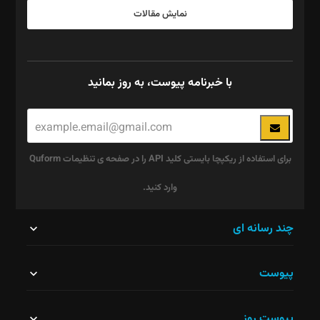
نمایش مقالات
با خبرنامه پیوست، به روز بمانید
برای استفاده از ریکپچا بایستی کلید API را در صفحه ی تنظیمات Quform
وارد کنید.
این
چند رسانه ای
قسمت
پیوست
نباید
خالی
پیوست روز