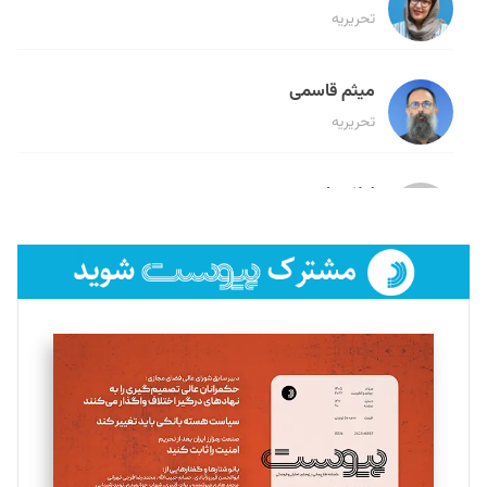
تحریریه
میثم قاسمی
تحریریه
لیلا حنارود
تحریریه
فائزه فتحی رستمی
تحریریه
سروش کرمیان
تحریریه