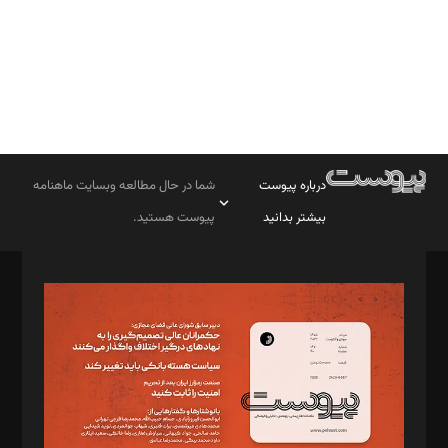
درباره پیوست
شما در حال مطالعه وبسایت ماهنامه
بیشتر بدانید
پیوست هستید.
صاحب امتیاز: موسسه پرسش (پویندگان راز ستاره شمال)
مدیر مسئول: محمدباقر اثنی‌عشری
سردبیر: مهرک محمودی
دبیر تحریریه: میثم قاسمی
د‌بیر ناداستان: سمانه سمیع
د‌بیر خدمت و تجارت: ابوالفضل رجبی
د‌بیر حقوق فناوری: حسام‌الدین ایپکچی