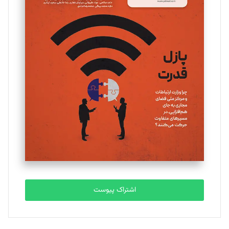
مینا پاکدل
تحریریه
یسنا امان‌پور
تحریریه
ملینا جعفری
تحریریه
مصطفی مسجدی آرانی
تحریریه
اشتراک پیوست
بابک نقاش
تحریریه