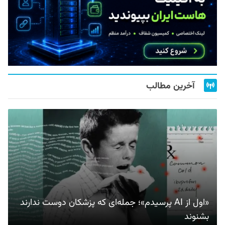
آخرین مطالب
«اول از AI پرسیدم»؛ جمله‌ای که پزشکان دوست ندارند
بشنوند