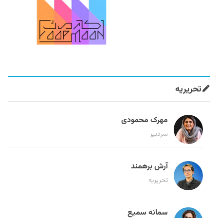
تحریریه
مهرک محمودی
سردبیر
آرش برهمند
تحریریه
سمانه سمیع