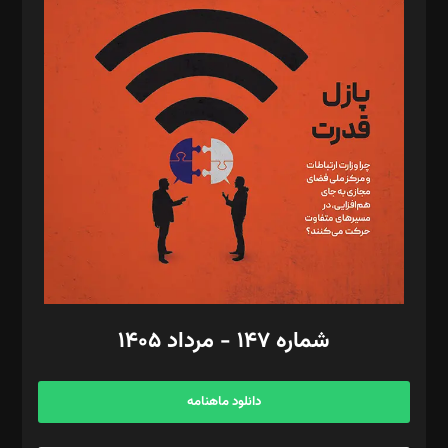
د‌بیر پیوست جهان: مینا پاکدل
د‌بیر تحریریه آنلاین: بابک نقاش
تحریریه‌: مجتبی محمود‌ی، آرش برهمند، یسنا امان‌پور، سروش کرمیان،
مصطفی مسجدی آرانی، ابوالفضل رجبی، زهرا فکرانه، فائزه فتحی
رستمی،مصطفی باستان
ویرایش: نگار استاد‌‌آقا
طراح یونیفرم: مجید توکلی
فیلمبرداری و عکاسی: امیر شفیعی، مانی لطفی زاده
گرافیک و صفحه‌آرایی: سید‌سبحان‌علی ثابت
مد‌یر توسعه تجاری: کامبیز برید‌
امور مالی: شاپور رهبری، محمد‌ کاظمی‌نیا
امور اد‌اری: راضیه محمود‌ی
شماره ۱۴۷ - مرداد ۱۴۰۵
مرکز تماس: ۰۲۱۴۲۸۲۴۰۰۰
آگهی و مشترکین: ۰۹۱۹۹۹۹۰۴۵۴
دانلود ماهنامه