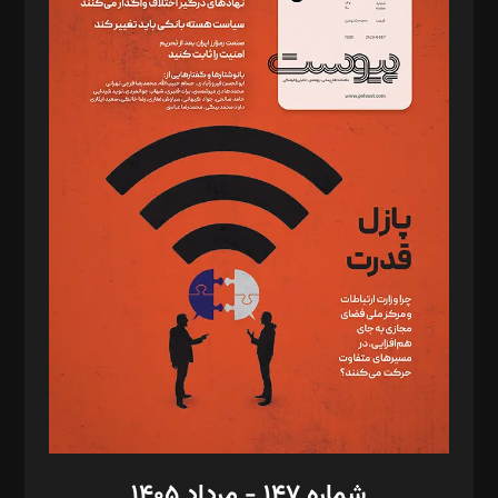
دبیر تحریریه: میثم قاسمی
د‌بیر ناداستان: سمانه سمیع
د‌بیر خدمت و تجارت: ابوالفضل رجبی
د‌بیر حقوق فناوری: حسام‌الدین ایپکچی
د‌بیر پیوست جهان: مینا پاکدل
د‌بیر تحریریه آنلاین: بابک نقاش
تحریریه‌: مجتبی محمود‌ی، آرش برهمند، یسنا امان‌پور، سروش کرمیان،
مصطفی مسجدی آرانی، ابوالفضل رجبی، زهرا فکرانه، فائزه فتحی
رستمی،مصطفی باستان
ویرایش: نگار استاد‌‌آقا
طراح یونیفرم: مجید توکلی
فیلمبرداری و عکاسی: امیر شفیعی، مانی لطفی زاده
گرافیک و صفحه‌آرایی: سید‌سبحان‌علی ثابت
مد‌یر توسعه تجاری: کامبیز برید‌
امور مالی: شاپور رهبری، محمد‌ کاظمی‌نیا
امور اد‌اری: راضیه محمود‌ی
شماره ۱۴۷ - مرداد ۱۴۰۵