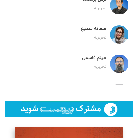
تحریریه
سمانه سمیع
تحریریه
میثم قاسمی
تحریریه
لیلا حنارود
تحریریه
فائزه فتحی رستمی
تحریریه