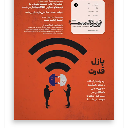
سروش کرمیان
تحریریه
مینا پاکدل
تحریریه
یسنا امان‌پور
تحریریه
ملینا جعفری
تحریریه
مصطفی مسجدی آرانی
تحریریه