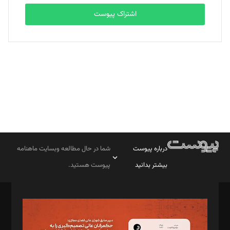
اشتراک پیوست
بابک نقاش
تحریریه
درباره پیوست
شما در حال مطالعه وبسایت ماهنامه
بیشتر بدانید
پیوست هستید.
صاحب امتیاز: موسسه پرسش (پویندگان راز ستاره شمال)
مدیر مسئول: محمدباقر اثنی‌عشری
سردبیر: مهرک محمودی