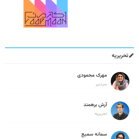
تحریریه
مهرک محمودی
سردبیر
آرش برهمند
تحریریه
سمانه سمیع