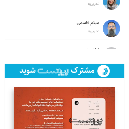
تحریریه
میثم قاسمی
تحریریه
لیلا حنارود
تحریریه
فائزه فتحی رستمی
تحریریه
سروش کرمیان
تحریریه