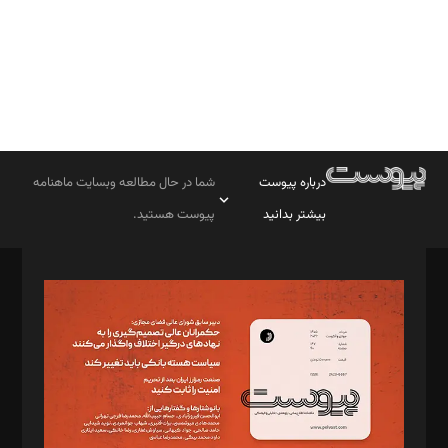
درباره پیوست
شما در حال مطالعه وبسایت ماهنامه
بیشتر بدانید
پیوست هستید.
صاحب امتیاز: موسسه پرسش (پویندگان راز ستاره شمال)
مدیر مسئول: محمدباقر اثنی‌عشری
سردبیر: مهرک محمودی
دبیر تحریریه: میثم قاسمی
د‌بیر ناداستان: سمانه سمیع
د‌بیر خدمت و تجارت: ابوالفضل رجبی
د‌بیر حقوق فناوری: حسام‌الدین ایپکچی