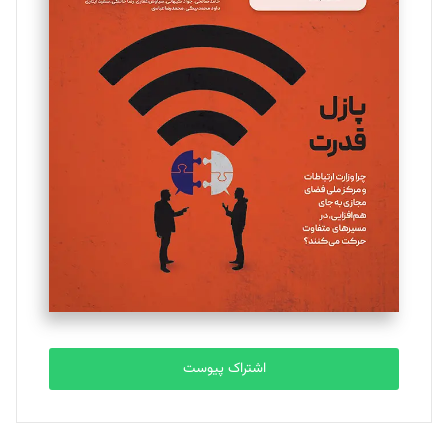
مینا پاکدل
تحریریه
یسنا امان‌پور
تحریریه
ملینا جعفری
تحریریه
مصطفی مسجدی آرانی
تحریریه
اشتراک پیوست
بابک نقاش
تحریریه