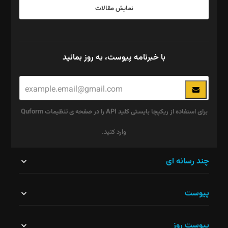
نمایش مقالات
با خبرنامه پیوست، به روز بمانید
برای استفاده از ریکپچا بایستی کلید API را در صفحه ی تنظیمات Quform
وارد کنید.
این
چند رسانه ای
قسمت
پیوست
نباید
خالی
پیوست روز