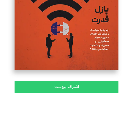
یسنا امان‌پور
تحریریه
ملینا جعفری
تحریریه
مصطفی مسجدی آرانی
تحریریه
اشتراک پیوست
بابک نقاش
تحریریه