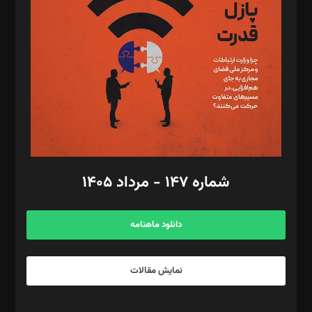
مصطفی مسجدی آرانی، ابوالفضل رجبی، زهرا فکرانه، فائزه فتحی
رستمی،مصطفی باستان
ویرایش: نگار استاد‌‌آقا
طراح یونیفرم: مجید توکلی
فیلمبرداری و عکاسی: امیر شفیعی، مانی لطفی زاده
گرافیک و صفحه‌آرایی: سید‌سبحان‌علی ثابت
مد‌یر توسعه تجاری: کامبیز برید‌
امور مالی: شاپور رهبری، محمد‌ کاظمی‌نیا
امور اد‌اری: راضیه محمود‌ی
شماره ۱۴۷ - مرداد ۱۴۰۵
مرکز تماس: ۰۲۱۴۲۸۲۴۰۰۰
آگهی و مشترکین: ۰۹۱۹۹۹۹۰۴۵۴
دانلود ماهنامه
نمایش مقالات