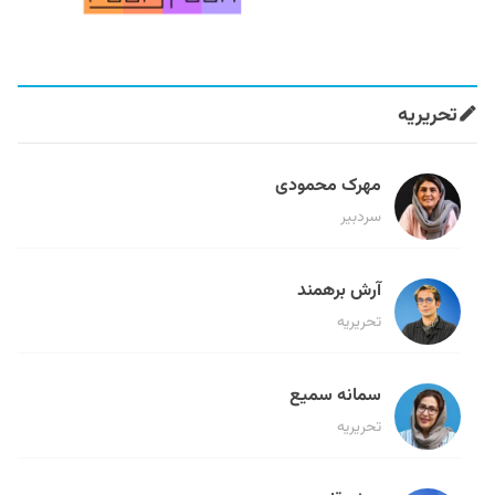
تحریریه
مهرک محمودی
سردبیر
آرش برهمند
تحریریه
سمانه سمیع
تحریریه