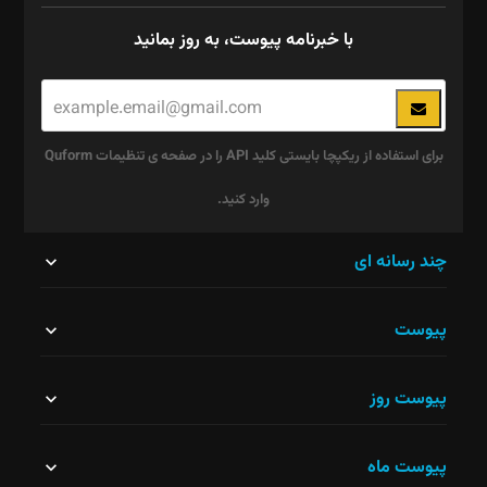
با خبرنامه پیوست، به روز بمانید
برای استفاده از ریکپچا بایستی کلید API را در صفحه ی تنظیمات Quform
وارد کنید.
این
چند رسانه ای
قسمت
پیوست
نباید
خالی
پیوست روز
رها
شود.
پیوست ماه