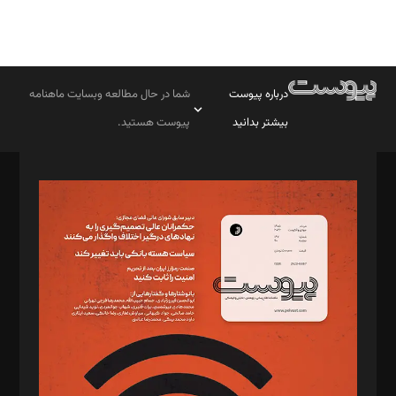
درباره پیوست
شما در حال مطالعه وبسایت ماهنامه
بیشتر بدانید
پیوست هستید.
صاحب امتیاز: موسسه پرسش (پویندگان راز ستاره شمال)
مدیر مسئول: محمدباقر اثنی‌عشری
سردبیر: مهرک محمودی
دبیر تحریریه: میثم قاسمی
د‌بیر ناداستان: سمانه سمیع
د‌بیر خدمت و تجارت: ابوالفضل رجبی
د‌بیر حقوق فناوری: حسام‌الدین ایپکچی
د‌بیر پیوست جهان: مینا پاکدل
د‌بیر تحریریه آنلاین: بابک نقاش
تحریریه‌: مجتبی محمود‌ی، آرش برهمند، یسنا امان‌پور، سروش کرمیان،