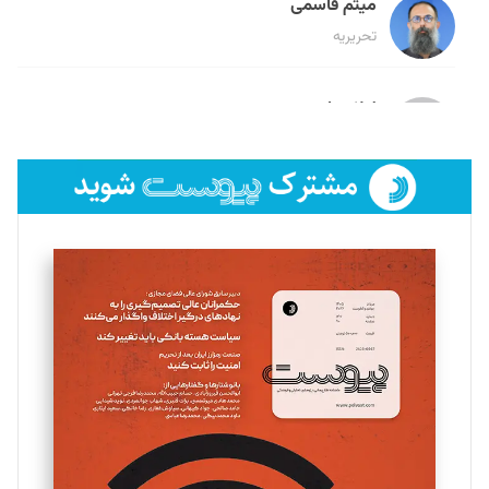
میثم قاسمی
تحریریه
لیلا حنارود
تحریریه
فائزه فتحی رستمی
تحریریه
سروش کرمیان
تحریریه
مینا پاکدل
تحریریه