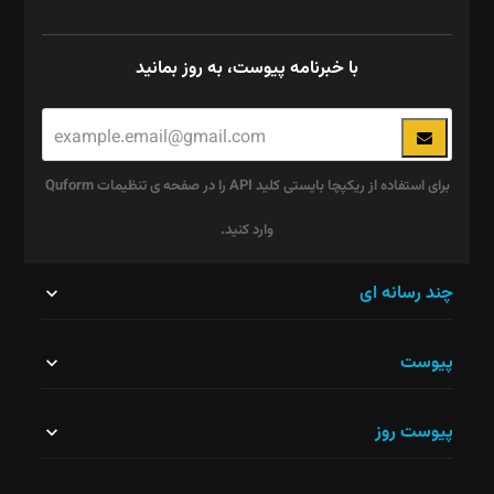
با خبرنامه پیوست، به روز بمانید
برای استفاده از ریکپچا بایستی کلید API را در صفحه ی تنظیمات Quform
وارد کنید.
این
چند رسانه ای
قسمت
پیوست
نباید
خالی
پیوست روز
رها