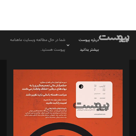
درباره پیوست
شما در حال مطالعه وبسایت ماهنامه
بیشتر بدانید
پیوست هستید.
صاحب امتیاز: موسسه پرسش (پویندگان راز ستاره شمال)
مدیر مسئول: محمدباقر اثنی‌عشری
سردبیر: مهرک محمودی
دبیر تحریریه: میثم قاسمی
د‌بیر ناداستان: سمانه سمیع
د‌بیر خدمت و تجارت: ابوالفضل رجبی
د‌بیر حقوق فناوری: حسام‌الدین ایپکچی
د‌بیر پیوست جهان: مینا پاکدل
د‌بیر تحریریه آنلاین: بابک نقاش