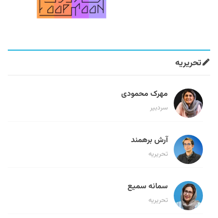
تحریریه
مهرک محمودی
سردبیر
آرش برهمند
تحریریه
سمانه سمیع
تحریریه