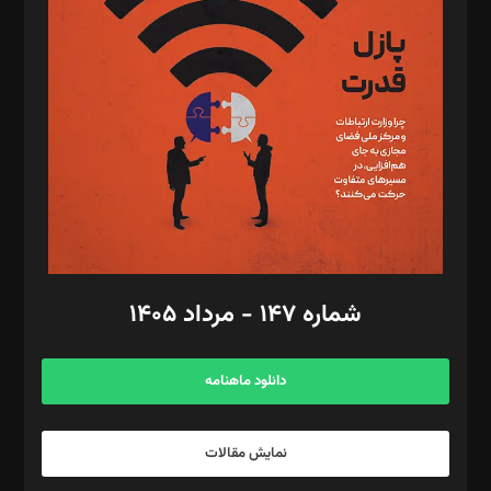
تحریریه‌: مجتبی محمود‌ی، آرش برهمند، یسنا امان‌پور، سروش کرمیان،
مصطفی مسجدی آرانی، ابوالفضل رجبی، زهرا فکرانه، فائزه فتحی
رستمی،مصطفی باستان
ویرایش: نگار استاد‌‌آقا
طراح یونیفرم: مجید توکلی
فیلمبرداری و عکاسی: امیر شفیعی، مانی لطفی زاده
گرافیک و صفحه‌آرایی: سید‌سبحان‌علی ثابت
مد‌یر توسعه تجاری: کامبیز برید‌
امور مالی: شاپور رهبری، محمد‌ کاظمی‌نیا
امور اد‌اری: راضیه محمود‌ی
شماره ۱۴۷ - مرداد ۱۴۰۵
مرکز تماس: ۰۲۱۴۲۸۲۴۰۰۰
آگهی و مشترکین: ۰۹۱۹۹۹۹۰۴۵۴
دانلود ماهنامه
نمایش مقالات