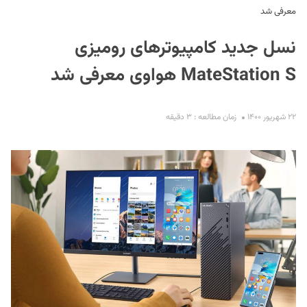
معرفی شد
نسل جدید کامپیوترهای رومیزی
MateStation S هواوی معرفی شد
۲۲ شهریور ۱۴۰۰
زمان مطالعه : ۳ دقیقه
S