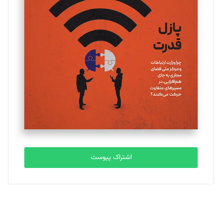
یسنا امان‌پور
تحریریه
ملینا جعفری
تحریریه
مصطفی مسجدی آرانی
تحریریه
اشتراک پیوست
بابک نقاش
تحریریه