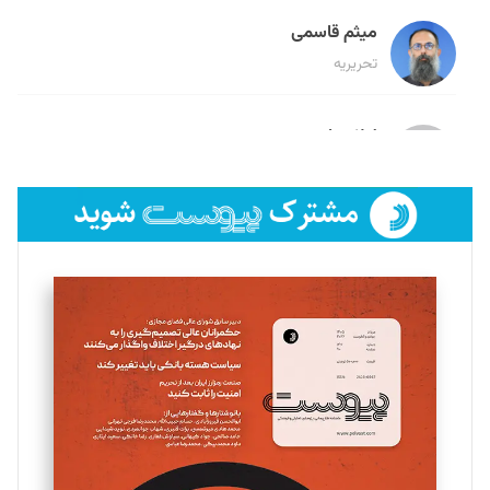
میثم قاسمی
تحریریه
لیلا حنارود
تحریریه
فائزه فتحی رستمی
تحریریه
سروش کرمیان
تحریریه
مینا پاکدل
تحریریه