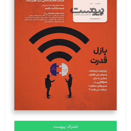
تحریریه
مینا پاکدل
تحریریه
یسنا امان‌پور
تحریریه
ملینا جعفری
تحریریه
مصطفی مسجدی آرانی
تحریریه
اشتراک پیوست