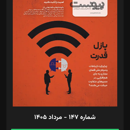
د‌بیر خدمت و تجارت: ابوالفضل رجبی
د‌بیر حقوق فناوری: حسام‌الدین ایپکچی
د‌بیر پیوست جهان: مینا پاکدل
د‌بیر تحریریه آنلاین: بابک نقاش
تحریریه‌: مجتبی محمود‌ی، آرش برهمند، یسنا امان‌پور، سروش کرمیان،
مصطفی مسجدی آرانی، ابوالفضل رجبی، زهرا فکرانه، فائزه فتحی
رستمی،مصطفی باستان
ویرایش: نگار استاد‌‌آقا
طراح یونیفرم: مجید توکلی
فیلمبرداری و عکاسی: امیر شفیعی، مانی لطفی زاده
گرافیک و صفحه‌آرایی: سید‌سبحان‌علی ثابت
مد‌یر توسعه تجاری: کامبیز برید‌
امور مالی: شاپور رهبری، محمد‌ کاظمی‌نیا
امور اد‌اری: راضیه محمود‌ی
شماره ۱۴۷ - مرداد ۱۴۰۵
مرکز تماس: ۰۲۱۴۲۸۲۴۰۰۰
آگهی و مشترکین: ۰۹۱۹۹۹۹۰۴۵۴