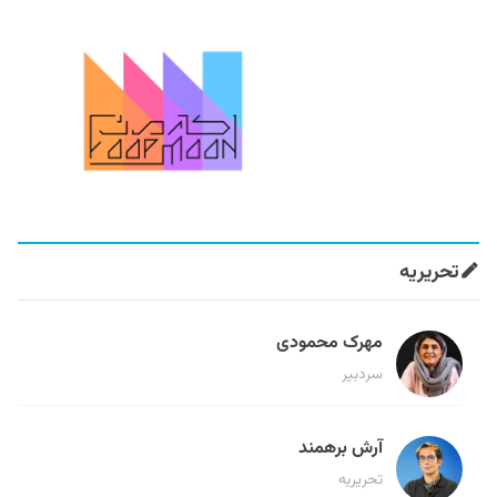
تحریریه
مهرک محمودی
سردبیر
آرش برهمند
تحریریه