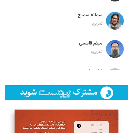
سمانه سمیع
تحریریه
میثم قاسمی
تحریریه
لیلا حنارود
تحریریه
فائزه فتحی رستمی
تحریریه
سروش کرمیان