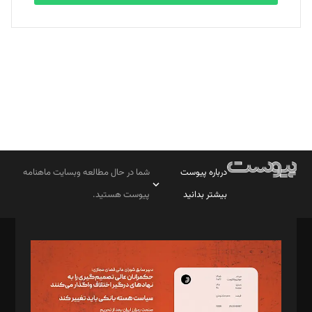
بابک نقاش
تحریریه
درباره پیوست
شما در حال مطالعه وبسایت ماهنامه
بیشتر بدانید
پیوست هستید.
صاحب امتیاز: موسسه پرسش (پویندگان راز ستاره شمال)
مدیر مسئول: محمدباقر اثنی‌عشری
سردبیر: مهرک محمودی
دبیر تحریریه: میثم قاسمی
د‌بیر ناداستان: سمانه سمیع