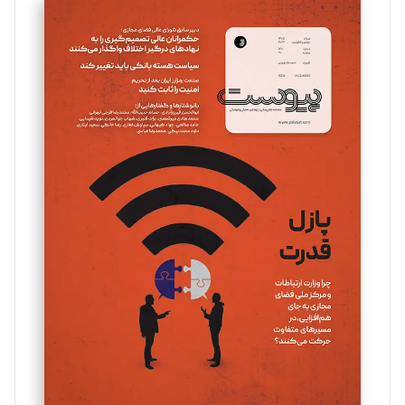
سروش کرمیان
تحریریه
مینا پاکدل
تحریریه
یسنا امان‌پور
تحریریه
ملینا جعفری
تحریریه
مصطفی مسجدی آرانی