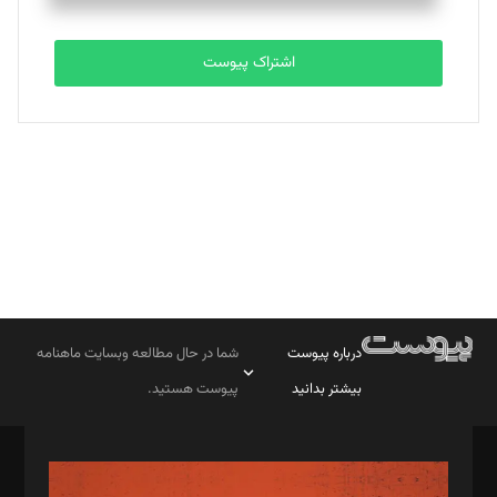
تحریریه
اشتراک پیوست
بابک نقاش
تحریریه
درباره پیوست
شما در حال مطالعه وبسایت ماهنامه
بیشتر بدانید
پیوست هستید.
صاحب امتیاز: موسسه پرسش (پویندگان راز ستاره شمال)
مدیر مسئول: محمدباقر اثنی‌عشری