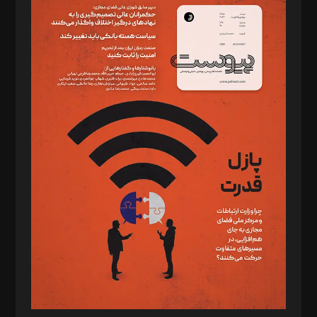
سردبیر: مهرک محمودی
دبیر تحریریه: میثم قاسمی
د‌بیر ناداستان: سمانه سمیع
د‌بیر خدمت و تجارت: ابوالفضل رجبی
د‌بیر حقوق فناوری: حسام‌الدین ایپکچی
د‌بیر پیوست جهان: مینا پاکدل
د‌بیر تحریریه آنلاین: بابک نقاش
تحریریه‌: مجتبی محمود‌ی، آرش برهمند، یسنا امان‌پور، سروش کرمیان،
مصطفی مسجدی آرانی، ابوالفضل رجبی، زهرا فکرانه، فائزه فتحی
رستمی،مصطفی باستان
ویرایش: نگار استاد‌‌آقا
طراح یونیفرم: مجید توکلی
فیلمبرداری و عکاسی: امیر شفیعی، مانی لطفی زاده
گرافیک و صفحه‌آرایی: سید‌سبحان‌علی ثابت
مد‌یر توسعه تجاری: کامبیز برید‌
امور مالی: شاپور رهبری، محمد‌ کاظمی‌نیا