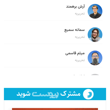
آرش برهمند
تحریریه
سمانه سمیع
تحریریه
میثم قاسمی
تحریریه
لیلا حنارود
تحریریه
فائزه فتحی رستمی
تحریریه