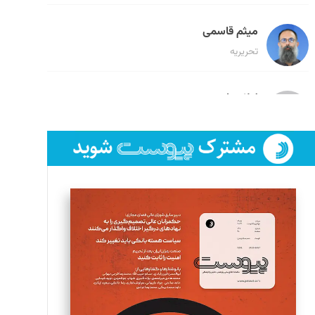
میثم قاسمی
تحریریه
لیلا حنارود
تحریریه
فائزه فتحی رستمی
تحریریه
سروش کرمیان
تحریریه
مینا پاکدل