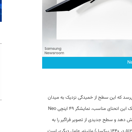
ی مانیتور Neo G9 به شعاع 1000R می‌رسد که این سطح از خمیدگی نزدیک به میدان
دید و سطح کروی چشم انسان است. به کمک این انحنای مناسب، نمایشگر ۴۹ اینچی Neo
پوشش دهد و سطح جدیدی از تصویر فراگیر را به
گیمرها منتقل کند. کیفیت تصویر DQHD (۵۱۲۰ در ۱۴۴۰ پیکسل) مانیتور عامل دیگری است