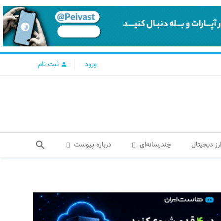
ورود
ثبت نام
رز دیجیتال
چندرسانه‌ای
درباره پیوست