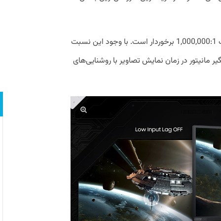
مانیتور Neo G9 از نسبت کنتراست استاتیک 1,000,000:1 برخوردار است. با وجود این نسبت
 مانیتور در زمان نمایش تصاویر با روشنایی‌های