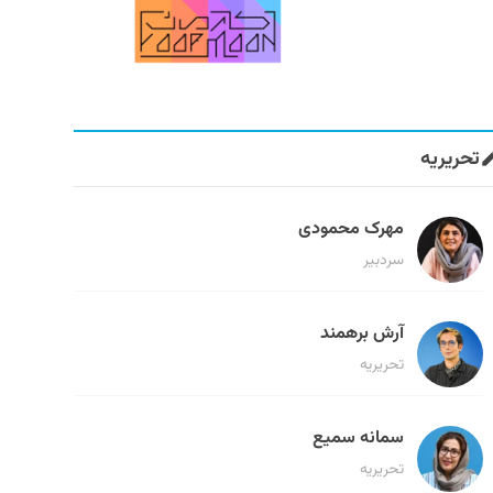
تحریریه
مهرک محمودی
سردبیر
آرش برهمند
تحریریه
سمانه سمیع
تحریریه