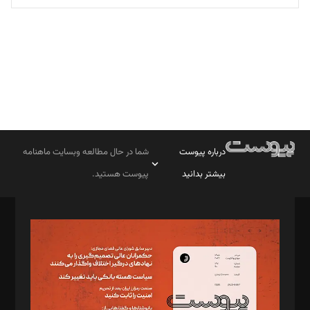
تحریریه
درباره پیوست
شما در حال مطالعه وبسایت ماهنامه
بیشتر بدانید
پیوست هستید.
صاحب امتیاز: موسسه پرسش (پویندگان راز ستاره شمال)
مدیر مسئول: محمدباقر اثنی‌عشری
سردبیر: مهرک محمودی
دبیر تحریریه: میثم قاسمی
د‌بیر ناداستان: سمانه سمیع
د‌بیر خدمت و تجارت: ابوالفضل رجبی