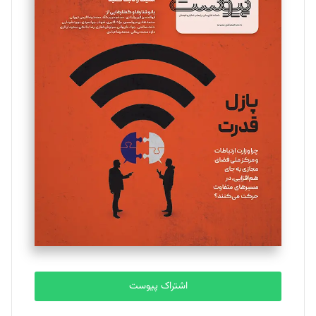
مینا پاکدل
تحریریه
یسنا امان‌پور
تحریریه
ملینا جعفری
تحریریه
مصطفی مسجدی آرانی
تحریریه
اشتراک پیوست
بابک نقاش