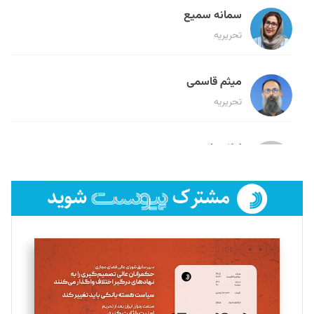
سمانه سمیع
تحریریه
میثم قاسمی
تحریریه
لیلا حنارود
تحریریه
فائزه فتحی رستمی
تحریریه
سروش کرمیان
تحریریه