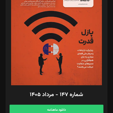
د‌بیر حقوق فناوری: حسام‌الدین ایپکچی
د‌بیر پیوست جهان: مینا پاکدل
د‌بیر تحریریه آنلاین: بابک نقاش
تحریریه‌: مجتبی محمود‌ی، آرش برهمند، یسنا امان‌پور، سروش کرمیان،
مصطفی مسجدی آرانی، ابوالفضل رجبی، زهرا فکرانه، فائزه فتحی
رستمی،مصطفی باستان
ویرایش: نگار استاد‌‌آقا
طراح یونیفرم: مجید توکلی
فیلمبرداری و عکاسی: امیر شفیعی، مانی لطفی زاده
گرافیک و صفحه‌آرایی: سید‌سبحان‌علی ثابت
مد‌یر توسعه تجاری: کامبیز برید‌
امور مالی: شاپور رهبری، محمد‌ کاظمی‌نیا
امور اد‌اری: راضیه محمود‌ی
شماره ۱۴۷ - مرداد ۱۴۰۵
مرکز تماس: ۰۲۱۴۲۸۲۴۰۰۰
آگهی و مشترکین: ۰۹۱۹۹۹۹۰۴۵۴
دانلود ماهنامه