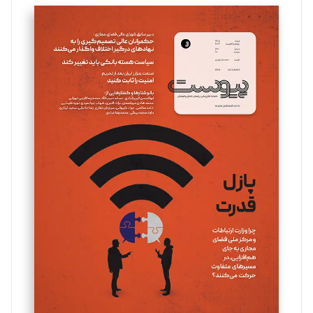
تحریریه
سروش کرمیان
تحریریه
مینا پاکدل
تحریریه
یسنا امان‌پور
تحریریه
ملینا جعفری
تحریریه