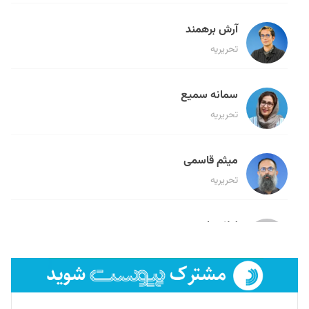
آرش برهمند
تحریریه
سمانه سمیع
تحریریه
میثم قاسمی
تحریریه
لیلا حنارود
تحریریه
فائزه فتحی رستمی