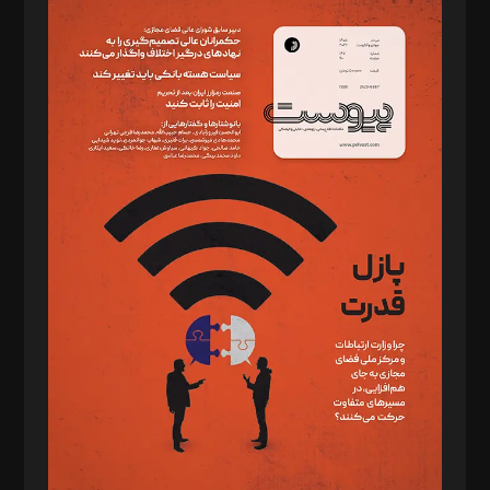
سردبیر: مهرک محمودی
دبیر تحریریه: میثم قاسمی
د‌بیر ناداستان: سمانه سمیع
د‌بیر خدمت و تجارت: ابوالفضل رجبی
د‌بیر حقوق فناوری: حسام‌الدین ایپکچی
د‌بیر پیوست جهان: مینا پاکدل
د‌بیر تحریریه آنلاین: بابک نقاش
تحریریه‌: مجتبی محمود‌ی، آرش برهمند، یسنا امان‌پور، سروش کرمیان،
مصطفی مسجدی آرانی، ابوالفضل رجبی، زهرا فکرانه، فائزه فتحی
رستمی،مصطفی باستان
ویرایش: نگار استاد‌‌آقا
طراح یونیفرم: مجید توکلی
فیلمبرداری و عکاسی: امیر شفیعی، مانی لطفی زاده
گرافیک و صفحه‌آرایی: سید‌سبحان‌علی ثابت
مد‌یر توسعه تجاری: کامبیز برید‌
امور مالی: شاپور رهبری، محمد‌ کاظمی‌نیا