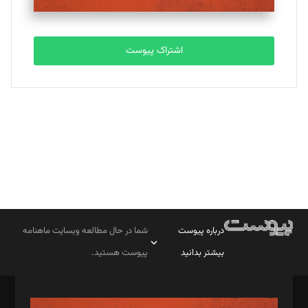
مصطفی مسجدی آرانی
تحریریه
اشتراک پیوست
بابک نقاش
تحریریه
درباره پیوست
شما در حال مطالعه وبسایت ماهنامه
بیشتر بدانید
پیوست هستید.
صاحب امتیاز: موسسه پرسش (پویندگان راز ستاره شمال)
مدیر مسئول: محمدباقر اثنی‌عشری