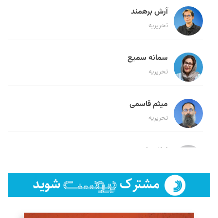
آرش برهمند
تحریریه
سمانه سمیع
تحریریه
میثم قاسمی
تحریریه
لیلا حنارود
تحریریه
فائزه فتحی رستمی
تحریریه