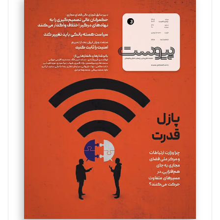
سروش کرمیان
تحریریه
مینا پاکدل
تحریریه
یسنا امان‌پور
تحریریه
ملینا جعفری
تحریریه
مصطفی مسجدی آرانی