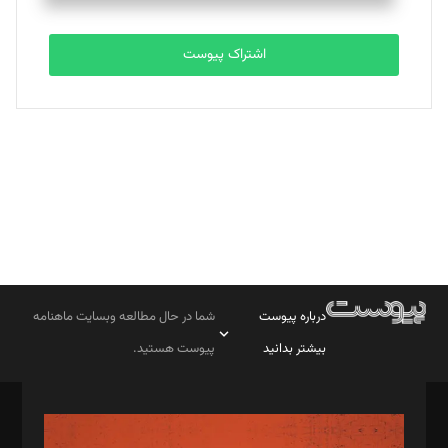
تحریریه
اشتراک پیوست
بابک نقاش
تحریریه
درباره پیوست
شما در حال مطالعه وبسایت ماهنامه
بیشتر بدانید
پیوست هستید.
صاحب امتیاز: موسسه پرسش (پویندگان راز ستاره شمال)
مدیر مسئول: محمدباقر اثنی‌عشری