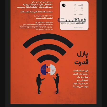
سردبیر: مهرک محمودی
دبیر تحریریه: میثم قاسمی
د‌بیر ناداستان: سمانه سمیع
د‌بیر خدمت و تجارت: ابوالفضل رجبی
د‌بیر حقوق فناوری: حسام‌الدین ایپکچی
د‌بیر پیوست جهان: مینا پاکدل
د‌بیر تحریریه آنلاین: بابک نقاش
تحریریه‌: مجتبی محمود‌ی، آرش برهمند، یسنا امان‌پور، سروش کرمیان،
مصطفی مسجدی آرانی، ابوالفضل رجبی، زهرا فکرانه، فائزه فتحی
رستمی،مصطفی باستان
ویرایش: نگار استاد‌‌آقا
طراح یونیفرم: مجید توکلی
فیلمبرداری و عکاسی: امیر شفیعی، مانی لطفی زاده
گرافیک و صفحه‌آرایی: سید‌سبحان‌علی ثابت
مد‌یر توسعه تجاری: کامبیز برید‌
امور مالی: شاپور رهبری، محمد‌ کاظمی‌نیا