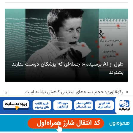
«اول از AI پرسیدم»؛ جمله‌ای که پزشکان دوست ندارند
بشنوند
رگولاتوری: حجم بسته‌های اینترنتی کاهش نیافته است
x
بلک‌راک، ویزا و مسترکارت به بلاکچین جدید سیرکل پیوستند
آینده اسپیس‌ایکس به موفقیت استارشیپ گره خورده است