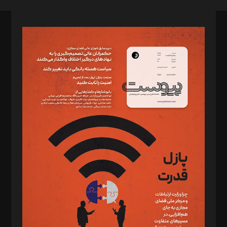
صاحب امتیاز: موسسه پرسش (پویندگان راز ستاره شمال)
مدیر مسئول: محمدباقر اثنی‌عشری
سردبیر: مهرک محمودی
دبیر تحریریه: میثم قاسمی
د‌بیر ناداستان: سمانه سمیع
د‌بیر خدمت و تجارت: ابوالفضل رجبی
د‌بیر حقوق فناوری: حسام‌الدین ایپکچی
د‌بیر پیوست جهان: مینا پاکدل
د‌بیر تحریریه آنلاین: بابک نقاش
تحریریه‌: مجتبی محمود‌ی، آرش برهمند، یسنا امان‌پور، سروش کرمیان،
مصطفی مسجدی آرانی، ابوالفضل رجبی، زهرا فکرانه، فائزه فتحی
رستمی،مصطفی باستان
ویرایش: نگار استاد‌‌آقا
طراح یونیفرم: مجید توکلی
فیلمبرداری و عکاسی: امیر شفیعی، مانی لطفی زاده