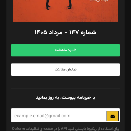
گرافیک و صفحه‌آرایی: سید‌سبحان‌علی ثابت
مد‌یر توسعه تجاری: کامبیز برید‌
امور مالی: شاپور رهبری، محمد‌ کاظمی‌نیا
امور اد‌اری: راضیه محمود‌ی
شماره ۱۴۷ - مرداد ۱۴۰۵
مرکز تماس: ۰۲۱۴۲۸۲۴۰۰۰
آگهی و مشترکین: ۰۹۱۹۹۹۹۰۴۵۴
دانلود ماهنامه
نمایش مقالات
با خبرنامه پیوست، به روز بمانید
برای استفاده از ریکپچا بایستی کلید API را در صفحه ی تنظیمات Quform