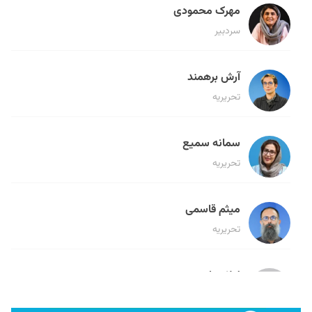
مهرک محمودی
سردبیر
آرش برهمند
تحریریه
سمانه سمیع
تحریریه
میثم قاسمی
تحریریه
لیلا حنارود
تحریریه