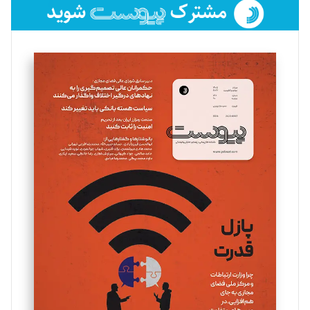
فائزه فتحی رستمی
تحریریه
سروش کرمیان
تحریریه
مینا پاکدل
تحریریه
یسنا امان‌پور
تحریریه
ملینا جعفری