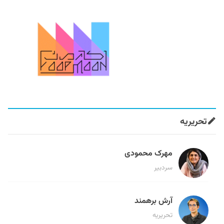
تحریریه
مهرک محمودی
سردبیر
آرش برهمند
تحریریه