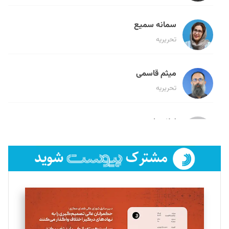
سمانه سمیع
تحریریه
میثم قاسمی
تحریریه
لیلا حنارود
تحریریه
فائزه فتحی رستمی
تحریریه
سروش کرمیان