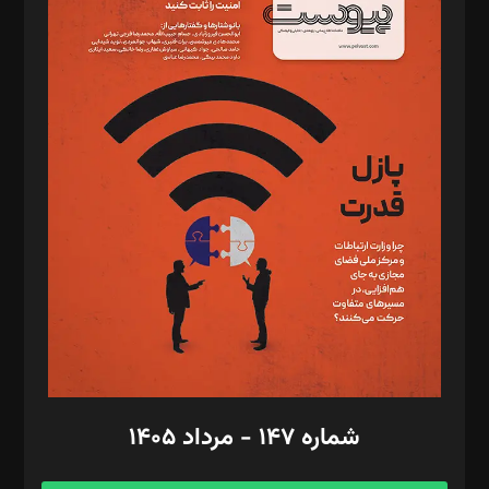
د‌بیر خدمت و تجارت: ابوالفضل رجبی
د‌بیر حقوق فناوری: حسام‌الدین ایپکچی
د‌بیر پیوست جهان: مینا پاکدل
د‌بیر تحریریه آنلاین: بابک نقاش
تحریریه‌: مجتبی محمود‌ی، آرش برهمند، یسنا امان‌پور، سروش کرمیان،
مصطفی مسجدی آرانی، ابوالفضل رجبی، زهرا فکرانه، فائزه فتحی
رستمی،مصطفی باستان
ویرایش: نگار استاد‌‌آقا
طراح یونیفرم: مجید توکلی
فیلمبرداری و عکاسی: امیر شفیعی، مانی لطفی زاده
گرافیک و صفحه‌آرایی: سید‌سبحان‌علی ثابت
مد‌یر توسعه تجاری: کامبیز برید‌
امور مالی: شاپور رهبری، محمد‌ کاظمی‌نیا
امور اد‌اری: راضیه محمود‌ی
شماره ۱۴۷ - مرداد ۱۴۰۵
مرکز تماس: ۰۲۱۴۲۸۲۴۰۰۰
آگهی و مشترکین: ۰۹۱۹۹۹۹۰۴۵۴