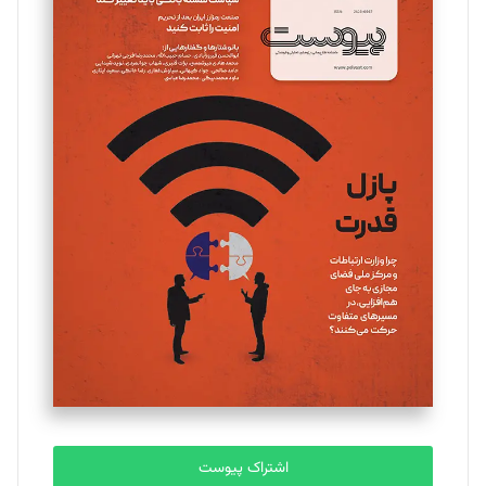
تحریریه
مینا پاکدل
تحریریه
یسنا امان‌پور
تحریریه
ملینا جعفری
تحریریه
مصطفی مسجدی آرانی
تحریریه
اشتراک پیوست