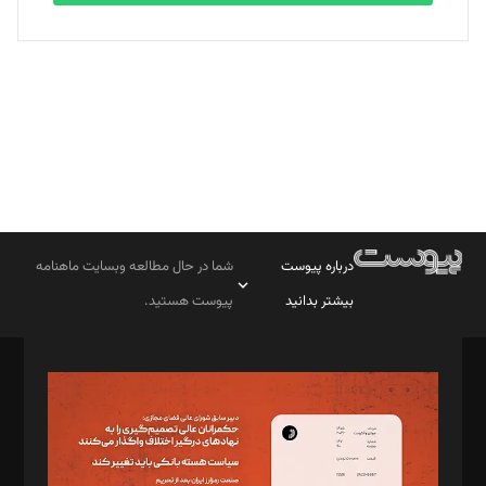
بابک نقاش
تحریریه
درباره پیوست
شما در حال مطالعه وبسایت ماهنامه
بیشتر بدانید
پیوست هستید.
صاحب امتیاز: موسسه پرسش (پویندگان راز ستاره شمال)
مدیر مسئول: محمدباقر اثنی‌عشری
سردبیر: مهرک محمودی
دبیر تحریریه: میثم قاسمی
د‌بیر ناداستان: سمانه سمیع