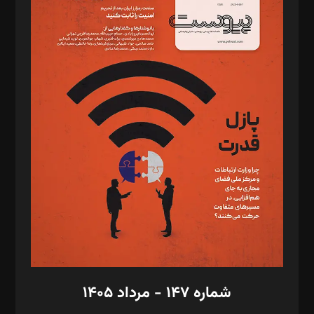
د‌بیر ناداستان: سمانه سمیع
د‌بیر خدمت و تجارت: ابوالفضل رجبی
د‌بیر حقوق فناوری: حسام‌الدین ایپکچی
د‌بیر پیوست جهان: مینا پاکدل
د‌بیر تحریریه آنلاین: بابک نقاش
تحریریه‌: مجتبی محمود‌ی، آرش برهمند، یسنا امان‌پور، سروش کرمیان،
مصطفی مسجدی آرانی، ابوالفضل رجبی، زهرا فکرانه، فائزه فتحی
رستمی،مصطفی باستان
ویرایش: نگار استاد‌‌آقا
طراح یونیفرم: مجید توکلی
فیلمبرداری و عکاسی: امیر شفیعی، مانی لطفی زاده
گرافیک و صفحه‌آرایی: سید‌سبحان‌علی ثابت
مد‌یر توسعه تجاری: کامبیز برید‌
امور مالی: شاپور رهبری، محمد‌ کاظمی‌نیا
امور اد‌اری: راضیه محمود‌ی
شماره ۱۴۷ - مرداد ۱۴۰۵
مرکز تماس: ۰۲۱۴۲۸۲۴۰۰۰