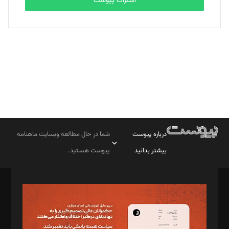
اشتراک پیوست
بابک نقاش
تحریریه
درباره پیوست
شما در حال مطالعه وبسایت ماهنامه
بیشتر بدانید
پیوست هستید.
صاحب امتیاز: موسسه پرسش (پویندگان راز ستاره شمال)
مدیر مسئول: محمدباقر اثنی‌عشری
سردبیر: مهرک محمودی
دبیر تحریریه: میثم قاسمی