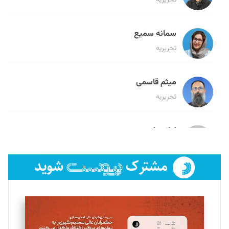
سمانه سمیع
تحریریه
میثم قاسمی
تحریریه
لیلا حنارود
تحریریه
فائزه فتحی رستمی
تحریریه
سروش کرمیان