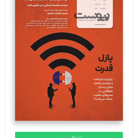
تحریریه
مینا پاکدل
تحریریه
یسنا امان‌پور
تحریریه
ملینا جعفری
تحریریه
مصطفی مسجدی آرانی
تحریریه