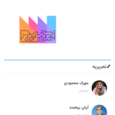
تحریریه
مهرک محمودی
سردبیر
آرش برهمند
تحریریه