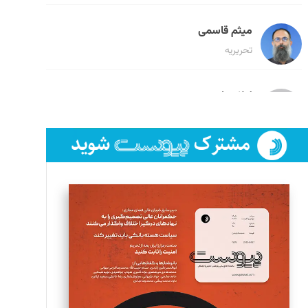
میثم قاسمی
تحریریه
لیلا حنارود
تحریریه
فائزه فتحی رستمی
تحریریه
سروش کرمیان
تحریریه
مینا پاکدل