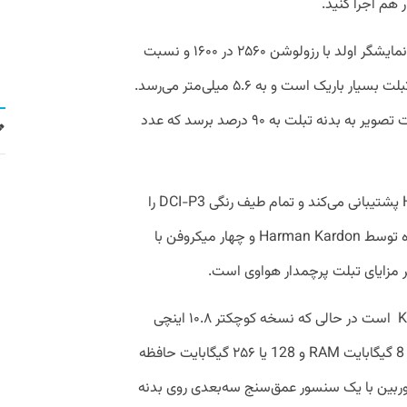
ر هم اجرا کنید.
نسخه ۱۲.۶ اینچی میت‌پد پرو هواوی به یک نمایشگر اولد با رزولوشن ۲۵۶۰ در ۱۶۰۰ و نسبت
تصویر ۳ به ۲ مجهز است. حاشیه‌های این تبلت بسیار باریک است و به ۵.۶ میلی‌متر می‌رسد.
این حاشیه‌های باریک باعث می‌شود تا نسبت تصویر به بدنه تبلت به ۹۰ درصد برسد که عدد
نمایشگر این تبلت از پخش محتوای HDR10 پشتیبانی می‌کند و تمام طیف رنگی DCI-P3 را
پوشش می‌دهد. هشت بلندگوی تنظیم شده توسط Harman Kardon و چهار میکروفن با
چیپست میت‌پد پرو ۱۲.۶ اینچی Kirin 9000E است در حالی که نسخه کوچکتر ۱۰.۸ اینچی
دارای Snapdragon 870 است. هر دو مدل 8 گیگابایت RAM و 128 یا ۲۵۶ گیگابایت حافظه
وربین با یک سنسور عمق‌سنج سه‌بعدی روی بدنه