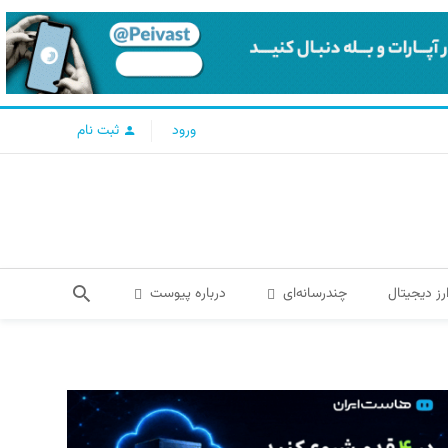
ورود
ثبت نام
رز دیجیتال
چندرسانه‌ای
درباره پیوست