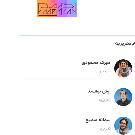
تحریریه
مهرک محمودی
سردبیر
آرش برهمند
تحریریه
سمانه سمیع
تحریریه