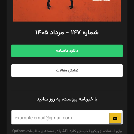
گرافیک و صفحه‌آرایی: سید‌سبحان‌علی ثابت
مد‌یر توسعه تجاری: کامبیز برید‌
امور مالی: شاپور رهبری، محمد‌ کاظمی‌نیا
امور اد‌اری: راضیه محمود‌ی
شماره ۱۴۷ - مرداد ۱۴۰۵
مرکز تماس: ۰۲۱۴۲۸۲۴۰۰۰
آگهی و مشترکین: ۰۹۱۹۹۹۹۰۴۵۴
دانلود ماهنامه
نمایش مقالات
با خبرنامه پیوست، به روز بمانید
برای استفاده از ریکپچا بایستی کلید API را در صفحه ی تنظیمات Quform