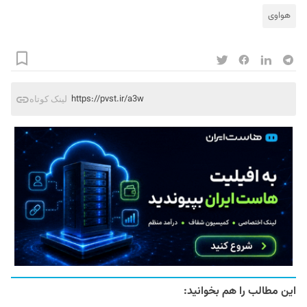
هواوی
https://pvst.ir/a3w
لینک کوتاه
این مطالب را هم بخوانید: