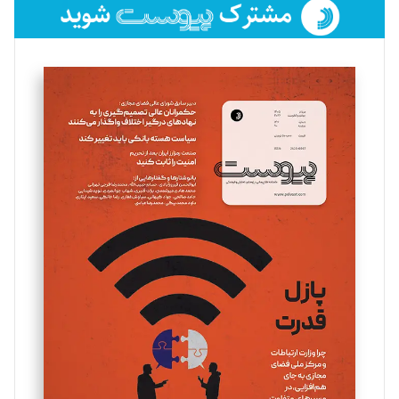
فائزه فتحی رستمی
تحریریه
سروش کرمیان
تحریریه
مینا پاکدل
تحریریه
یسنا امان‌پور
تحریریه
ملینا جعفری