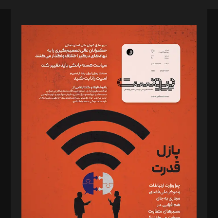
صاحب امتیاز: موسسه پرسش (پویندگان راز ستاره شمال)
مدیر مسئول: محمدباقر اثنی‌عشری
سردبیر: مهرک محمودی
دبیر تحریریه: میثم قاسمی
د‌بیر ناداستان: سمانه سمیع
د‌بیر خدمت و تجارت: ابوالفضل رجبی
د‌بیر حقوق فناوری: حسام‌الدین ایپکچی
د‌بیر پیوست جهان: مینا پاکدل
د‌بیر تحریریه آنلاین: بابک نقاش
تحریریه‌: مجتبی محمود‌ی، آرش برهمند، یسنا امان‌پور، سروش کرمیان،
مصطفی مسجدی آرانی، ابوالفضل رجبی، زهرا فکرانه، فائزه فتحی
رستمی،مصطفی باستان
ویرایش: نگار استاد‌‌آقا
طراح یونیفرم: مجید توکلی
فیلمبرداری و عکاسی: امیر شفیعی، مانی لطفی زاده