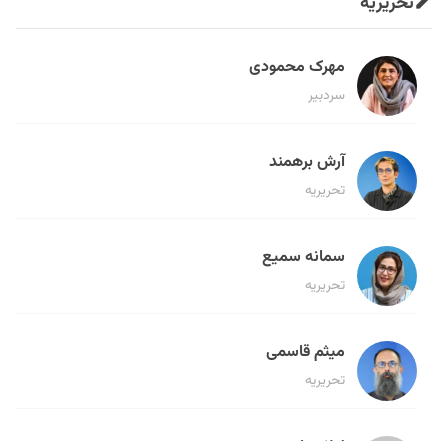
تحریریه
مهرک محمودی
سردبیر
آرش برهمند
تحریریه
سمانه سمیع
تحریریه
میثم قاسمی
تحریریه
لیلا حنارود