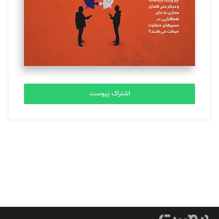
ملینا جعفری
تحریریه
مصطفی مسجدی آرانی
تحریریه
اشتراک پیوست
بابک نقاش
تحریریه