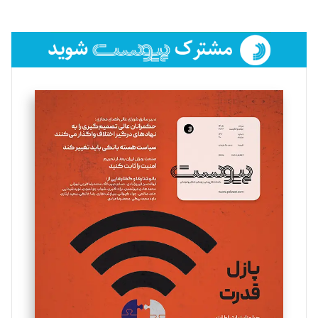
تحریریه
فائزه فتحی رستمی
تحریریه
سروش کرمیان
تحریریه
مینا پاکدل
تحریریه
یسنا امان‌پور
تحریریه