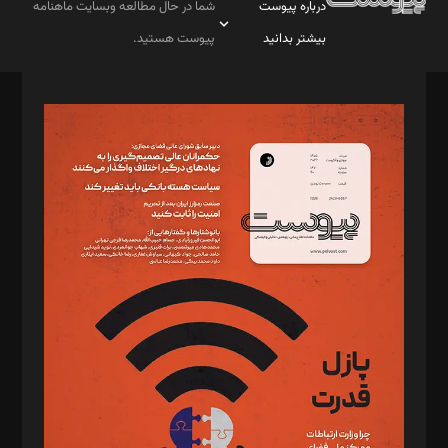
درباره پیوست
شما در حال مطالعه وبسایت ماهنامه
بیشتر بدانید
پیوست هستید.
صاحب امتیاز: موسسه پرسش (پویندگان راز ستاره شمال)
مدیر مسئول: محمدباقر اثنی‌عشری
سردبیر: مهرک محمودی
دبیر تحریریه: میثم قاسمی
د‌بیر ناداستان: سمانه سمیع
د‌بیر خدمت و تجارت: ابوالفضل رجبی
د‌بیر حقوق فناوری: حسام‌الدین ایپکچی
د‌بیر پیوست جهان: مینا پاکدل
د‌بیر تحریریه آنلاین: بابک نقاش
تحریریه‌: مجتبی محمود‌ی، آرش برهمند، یسنا امان‌پور، سروش کرمیان،
مصطفی مسجدی آرانی، ابوالفضل رجبی، زهرا فکرانه، فائزه فتحی
رستمی،مصطفی باستان
ویرایش: نگار استاد‌‌آقا