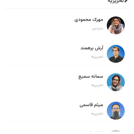
تحریریه
مهرک محمودی
سردبیر
آرش برهمند
تحریریه
سمانه سمیع
تحریریه
میثم قاسمی
تحریریه
لیلا حنارود