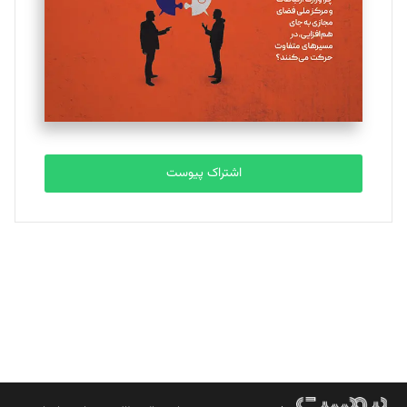
ملینا جعفری
تحریریه
مصطفی مسجدی آرانی
تحریریه
اشتراک پیوست
بابک نقاش
تحریریه