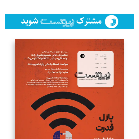
تحریریه
فائزه فتحی رستمی
تحریریه
سروش کرمیان
تحریریه
مینا پاکدل
تحریریه
یسنا امان‌پور
تحریریه