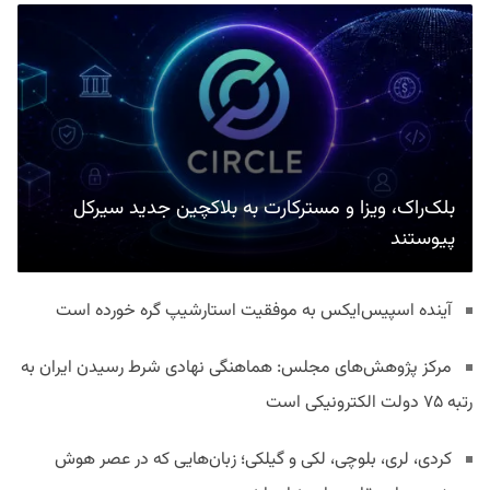
بلک‌راک، ویزا و مسترکارت به بلاکچین جدید سیرکل
پیوستند
آینده اسپیس‌ایکس به موفقیت استارشیپ گره خورده است
مرکز پژوهش‌های مجلس: هماهنگی نهادی شرط رسیدن ایران به
رتبه ۷۵ دولت الکترونیکی است
کردی، لری، بلوچی، لکی و گیلکی؛ زبان‌هایی که در عصر هوش