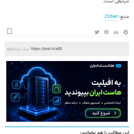
شرایطی است.
منبع:
ZDNet
https://pvst.ir/a00
لینک کوتاه
این مطالب را هم بخوانید: