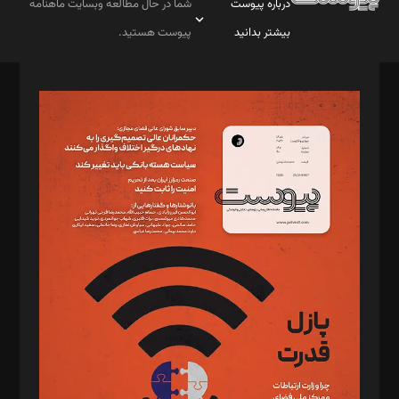
درباره پیوست
شما در حال مطالعه وبسایت ماهنامه
بیشتر بدانید
پیوست هستید.
صاحب امتیاز: موسسه پرسش (پویندگان راز ستاره شمال)
مدیر مسئول: محمدباقر اثنی‌عشری
سردبیر: مهرک محمودی
دبیر تحریریه: میثم قاسمی
د‌بیر ناداستان: سمانه سمیع
د‌بیر خدمت و تجارت: ابوالفضل رجبی
د‌بیر حقوق فناوری: حسام‌الدین ایپکچی
د‌بیر پیوست جهان: مینا پاکدل
د‌بیر تحریریه آنلاین: بابک نقاش
تحریریه‌: مجتبی محمود‌ی، آرش برهمند، یسنا امان‌پور، سروش کرمیان،
مصطفی مسجدی آرانی، ابوالفضل رجبی، زهرا فکرانه، فائزه فتحی
رستمی،مصطفی باستان
ویرایش: نگار استاد‌‌آقا