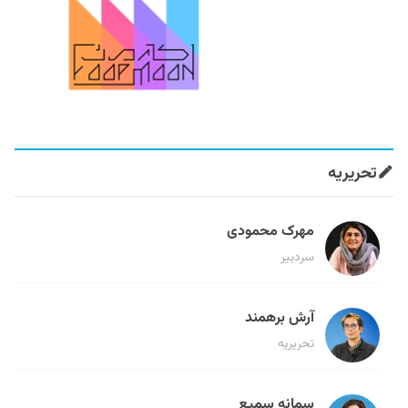
تحریریه
مهرک محمودی
سردبیر
آرش برهمند
تحریریه
سمانه سمیع