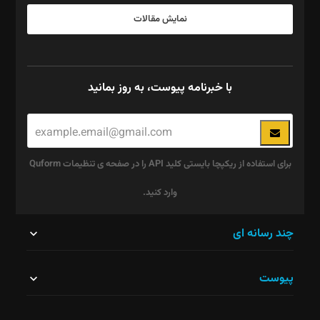
نمایش مقالات
با خبرنامه پیوست، به روز بمانید
برای استفاده از ریکپچا بایستی کلید API را در صفحه ی تنظیمات Quform
وارد کنید.
این
چند رسانه ای
قسمت
پیوست
نباید
خالی