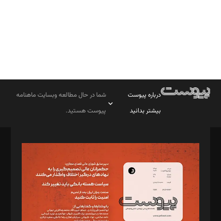
درباره پیوست
شما در حال مطالعه وبسایت ماهنامه
بیشتر بدانید
پیوست هستید.
صاحب امتیاز: موسسه پرسش (پویندگان راز ستاره شمال)
مدیر مسئول: محمدباقر اثنی‌عشری
سردبیر: مهرک محمودی
دبیر تحریریه: میثم قاسمی
د‌بیر ناداستان: سمانه سمیع
د‌بیر خدمت و تجارت: ابوالفضل رجبی
د‌بیر حقوق فناوری: حسام‌الدین ایپکچی