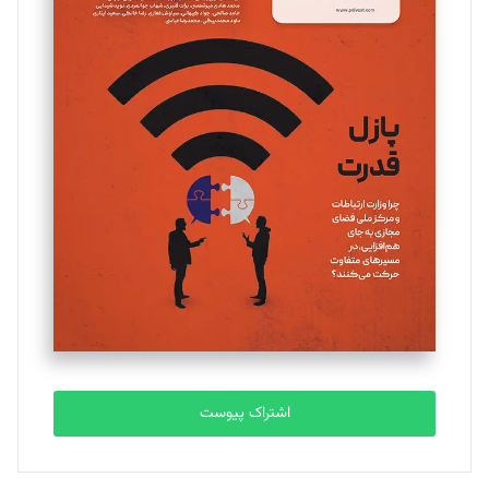
مینا پاکدل
تحریریه
یسنا امان‌پور
تحریریه
ملینا جعفری
تحریریه
مصطفی مسجدی آرانی
تحریریه
اشتراک پیوست
بابک نقاش
تحریریه