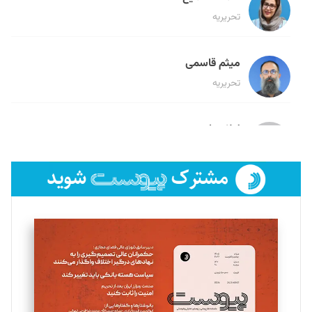
تحریریه
میثم قاسمی
تحریریه
لیلا حنارود
تحریریه
فائزه فتحی رستمی
تحریریه
سروش کرمیان
تحریریه