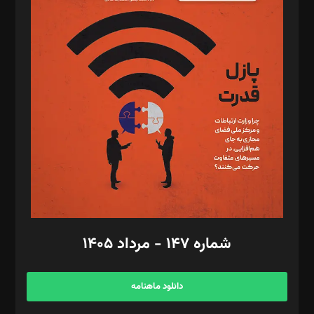
د‌بیر پیوست جهان: مینا پاکدل
د‌بیر تحریریه آنلاین: بابک نقاش
تحریریه‌: مجتبی محمود‌ی، آرش برهمند، یسنا امان‌پور، سروش کرمیان،
مصطفی مسجدی آرانی، ابوالفضل رجبی، زهرا فکرانه، فائزه فتحی
رستمی،مصطفی باستان
ویرایش: نگار استاد‌‌آقا
طراح یونیفرم: مجید توکلی
فیلمبرداری و عکاسی: امیر شفیعی، مانی لطفی زاده
گرافیک و صفحه‌آرایی: سید‌سبحان‌علی ثابت
مد‌یر توسعه تجاری: کامبیز برید‌
امور مالی: شاپور رهبری، محمد‌ کاظمی‌نیا
امور اد‌اری: راضیه محمود‌ی
شماره ۱۴۷ - مرداد ۱۴۰۵
مرکز تماس: ۰۲۱۴۲۸۲۴۰۰۰
آگهی و مشترکین: ۰۹۱۹۹۹۹۰۴۵۴
دانلود ماهنامه