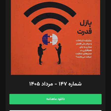
د‌بیر پیوست جهان: مینا پاکدل
د‌بیر تحریریه آنلاین: بابک نقاش
تحریریه‌: مجتبی محمود‌ی، آرش برهمند، یسنا امان‌پور، سروش کرمیان،
مصطفی مسجدی آرانی، ابوالفضل رجبی، زهرا فکرانه، فائزه فتحی
رستمی،مصطفی باستان
ویرایش: نگار استاد‌‌آقا
طراح یونیفرم: مجید توکلی
فیلمبرداری و عکاسی: امیر شفیعی، مانی لطفی زاده
گرافیک و صفحه‌آرایی: سید‌سبحان‌علی ثابت
مد‌یر توسعه تجاری: کامبیز برید‌
امور مالی: شاپور رهبری، محمد‌ کاظمی‌نیا
امور اد‌اری: راضیه محمود‌ی
شماره ۱۴۷ - مرداد ۱۴۰۵
مرکز تماس: ۰۲۱۴۲۸۲۴۰۰۰
آگهی و مشترکین: ۰۹۱۹۹۹۹۰۴۵۴
دانلود ماهنامه