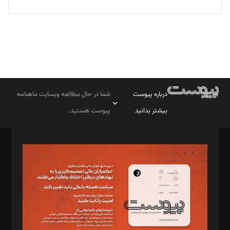
درباره پیوست
شما در حال مطالعه وبسایت ماهنامه
بیشتر بدانید
پیوست هستید.
صاحب امتیاز: موسسه پرسش (پویندگان راز ستاره شمال)
مدیر مسئول: محمدباقر اثنی‌عشری
سردبیر: مهرک محمودی
دبیر تحریریه: میثم قاسمی
د‌بیر ناداستان: سمانه سمیع
د‌بیر خدمت و تجارت: ابوالفضل رجبی
د‌بیر حقوق فناوری: حسام‌الدین ایپکچی