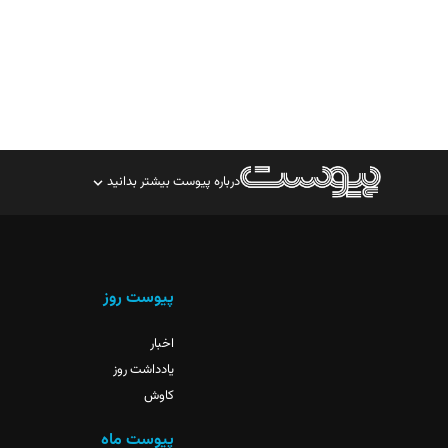
درباره پیوست بیشتر بدانید
صاحب امتیاز: موسسه پرسش (پویندگان راز ستاره شمال)
مدیر مسئول: محمدباقر اثنی‌عشری
سردبیر: مهرک محمودی
پیوست روز
دبیر تحریریه: میثم قاسمی
اخبار
یادداشت روز
کاوش
پیوست ماه