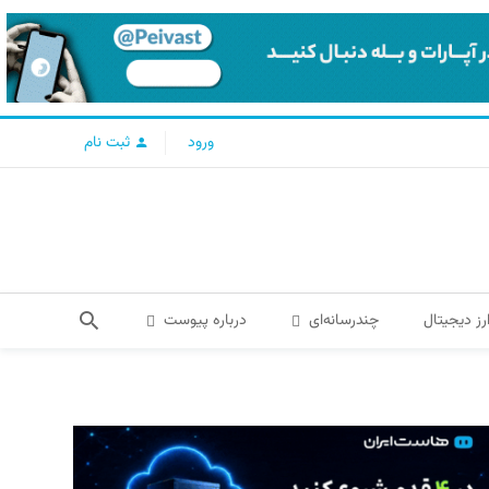
ورود
ثبت نام
رز دیجیتال
چندرسانه‌ای
درباره پیوست