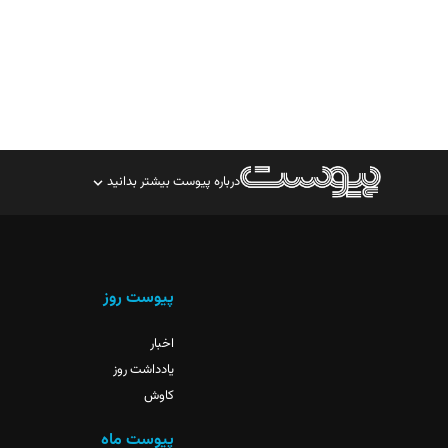
درباره پیوست بیشتر بدانید
صاحب امتیاز: موسسه پرسش (پویندگان راز ستاره شمال)
مدیر مسئول: محمدباقر اثنی‌عشری
سردبیر: مهرک محمودی
پیوست روز
دبیر تحریریه: میثم قاسمی
اخبار
یادداشت روز
کاوش
پیوست ماه