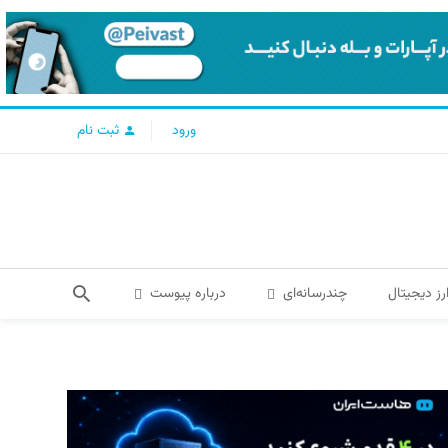
ورود
ثبت نام
رز دیجیتال
چندرسانه‌ای
درباره پیوست