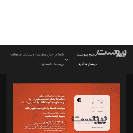
درباره پیوست
شما در حال مطالعه وبسایت ماهنامه
بیشتر بدانید
پیوست هستید.
صاحب امتیاز: موسسه پرسش (پویندگان راز ستاره شمال)
مدیر مسئول: محمدباقر اثنی‌عشری
سردبیر: مهرک محمودی
دبیر تحریریه: میثم قاسمی
د‌بیر ناداستان: سمانه سمیع
د‌بیر خدمت و تجارت: ابوالفضل رجبی
د‌بیر حقوق فناوری: حسام‌الدین ایپکچی