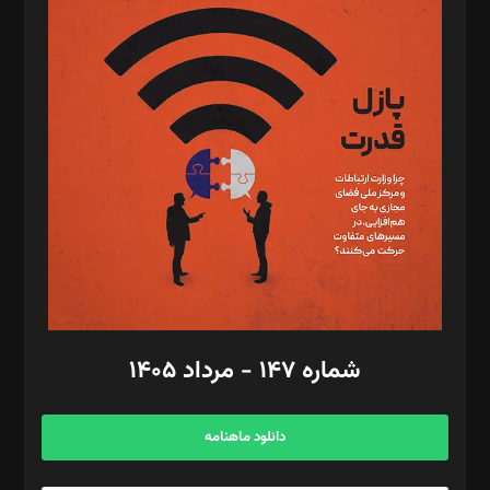
د‌بیر پیوست جهان: مینا پاکدل
د‌بیر تحریریه آنلاین: بابک نقاش
تحریریه‌: مجتبی محمود‌ی، آرش برهمند، یسنا امان‌پور، سروش کرمیان،
مصطفی مسجدی آرانی، ابوالفضل رجبی، زهرا فکرانه، فائزه فتحی
رستمی،مصطفی باستان
ویرایش: نگار استاد‌‌آقا
طراح یونیفرم: مجید توکلی
فیلمبرداری و عکاسی: امیر شفیعی، مانی لطفی زاده
گرافیک و صفحه‌آرایی: سید‌سبحان‌علی ثابت
مد‌یر توسعه تجاری: کامبیز برید‌
امور مالی: شاپور رهبری، محمد‌ کاظمی‌نیا
امور اد‌اری: راضیه محمود‌ی
شماره ۱۴۷ - مرداد ۱۴۰۵
مرکز تماس: ۰۲۱۴۲۸۲۴۰۰۰
آگهی و مشترکین: ۰۹۱۹۹۹۹۰۴۵۴
دانلود ماهنامه