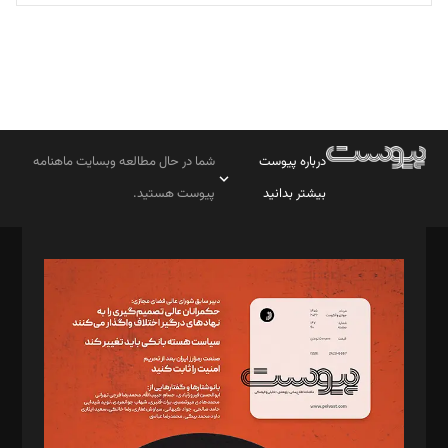
درباره پیوست
شما در حال مطالعه وبسایت ماهنامه
بیشتر بدانید
پیوست هستید.
صاحب امتیاز: موسسه پرسش (پویندگان راز ستاره شمال)
مدیر مسئول: محمدباقر اثنی‌عشری
سردبیر: مهرک محمودی
دبیر تحریریه: میثم قاسمی
د‌بیر ناداستان: سمانه سمیع
د‌بیر خدمت و تجارت: ابوالفضل رجبی
د‌بیر حقوق فناوری: حسام‌الدین ایپکچی
د‌بیر پیوست جهان: مینا پاکدل