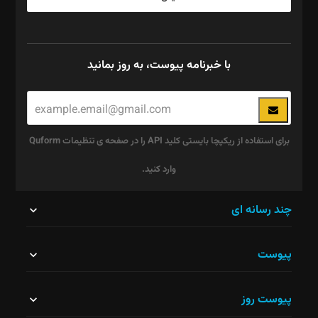
با خبرنامه پیوست، به روز بمانید
برای استفاده از ریکپچا بایستی کلید API را در صفحه ی تنظیمات Quform
وارد کنید.
این
چند رسانه ای
قسمت
پیوست
نباید
خالی
پیوست روز
رها