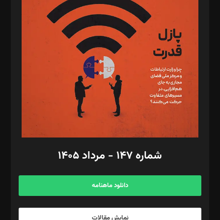
د‌بیر تحریریه آنلاین: بابک نقاش
تحریریه‌: مجتبی محمود‌ی، آرش برهمند، یسنا امان‌پور، سروش کرمیان،
مصطفی مسجدی آرانی، ابوالفضل رجبی، زهرا فکرانه، فائزه فتحی
رستمی،مصطفی باستان
ویرایش: نگار استاد‌‌آقا
طراح یونیفرم: مجید توکلی
فیلمبرداری و عکاسی: امیر شفیعی، مانی لطفی زاده
گرافیک و صفحه‌آرایی: سید‌سبحان‌علی ثابت
مد‌یر توسعه تجاری: کامبیز برید‌
امور مالی: شاپور رهبری، محمد‌ کاظمی‌نیا
امور اد‌اری: راضیه محمود‌ی
شماره ۱۴۷ - مرداد ۱۴۰۵
مرکز تماس: ۰۲۱۴۲۸۲۴۰۰۰
آگهی و مشترکین: ۰۹۱۹۹۹۹۰۴۵۴
دانلود ماهنامه
نمایش مقالات