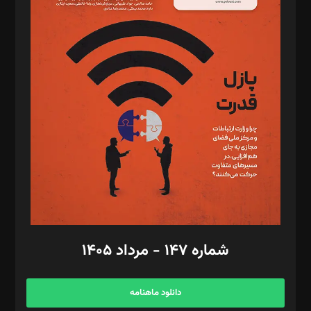
د‌بیر حقوق فناوری: حسام‌الدین ایپکچی
د‌بیر پیوست جهان: مینا پاکدل
د‌بیر تحریریه آنلاین: بابک نقاش
تحریریه‌: مجتبی محمود‌ی، آرش برهمند، یسنا امان‌پور، سروش کرمیان،
مصطفی مسجدی آرانی، ابوالفضل رجبی، زهرا فکرانه، فائزه فتحی
رستمی،مصطفی باستان
ویرایش: نگار استاد‌‌آقا
طراح یونیفرم: مجید توکلی
فیلمبرداری و عکاسی: امیر شفیعی، مانی لطفی زاده
گرافیک و صفحه‌آرایی: سید‌سبحان‌علی ثابت
مد‌یر توسعه تجاری: کامبیز برید‌
امور مالی: شاپور رهبری، محمد‌ کاظمی‌نیا
امور اد‌اری: راضیه محمود‌ی
شماره ۱۴۷ - مرداد ۱۴۰۵
مرکز تماس: ۰۲۱۴۲۸۲۴۰۰۰
آگهی و مشترکین: ۰۹۱۹۹۹۹۰۴۵۴
دانلود ماهنامه