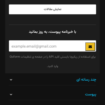
نمایش مقالات
با خبرنامه پیوست، به روز بمانید
برای استفاده از ریکپچا بایستی کلید API را در صفحه ی تنظیمات Quform
وارد کنید.
این
چند رسانه ای
قسمت
پیوست
نباید
خالی