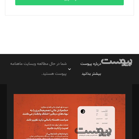
درباره پیوست
شما در حال مطالعه وبسایت ماهنامه
بیشتر بدانید
پیوست هستید.
صاحب امتیاز: موسسه پرسش (پویندگان راز ستاره شمال)
مدیر مسئول: محمدباقر اثنی‌عشری
سردبیر: مهرک محمودی
دبیر تحریریه: میثم قاسمی
د‌بیر ناداستان: سمانه سمیع
د‌بیر خدمت و تجارت: ابوالفضل رجبی