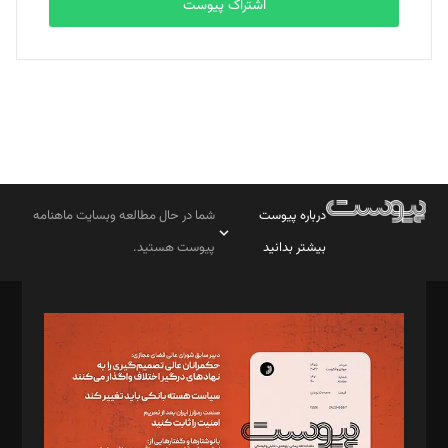
اشتراک پیوست
درباره پیوست
شما در حال مطالعه وبسایت ماهنامه
بیشتر بدانید
پیوست هستید.
صاحب امتیاز: موسسه پرسش (پویندگان راز ستاره شمال)
مدیر مسئول: محمدباقر اثنی‌عشری
سردبیر: مهرک محمودی
دبیر تحریریه: میثم قاسمی
د‌بیر ناداستان: سمانه سمیع
د‌بیر خدمت و تجارت: ابوالفضل رجبی