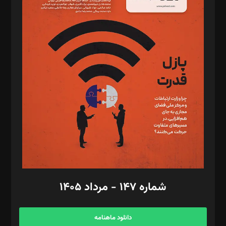
د‌بیر حقوق فناوری: حسام‌الدین ایپکچی
د‌بیر پیوست جهان: مینا پاکدل
د‌بیر تحریریه آنلاین: بابک نقاش
تحریریه‌: مجتبی محمود‌ی، آرش برهمند، یسنا امان‌پور، سروش کرمیان،
مصطفی مسجدی آرانی، ابوالفضل رجبی، زهرا فکرانه، فائزه فتحی
رستمی،مصطفی باستان
ویرایش: نگار استاد‌‌آقا
طراح یونیفرم: مجید توکلی
فیلمبرداری و عکاسی: امیر شفیعی، مانی لطفی زاده
گرافیک و صفحه‌آرایی: سید‌سبحان‌علی ثابت
مد‌یر توسعه تجاری: کامبیز برید‌
امور مالی: شاپور رهبری، محمد‌ کاظمی‌نیا
امور اد‌اری: راضیه محمود‌ی
شماره ۱۴۷ - مرداد ۱۴۰۵
مرکز تماس: ۰۲۱۴۲۸۲۴۰۰۰
آگهی و مشترکین: ۰۹۱۹۹۹۹۰۴۵۴
دانلود ماهنامه