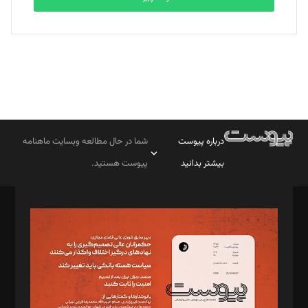
درباره پیوست
شما در حال مطالعه وبسایت ماهنامه
بیشتر بدانید
پیوست هستید.
صاحب امتیاز: موسسه پرسش (پویندگان راز ستاره شمال)
مدیر مسئول: محمدباقر اثنی‌عشری
سردبیر: مهرک محمودی
دبیر تحریریه: میثم قاسمی
د‌بیر ناداستان: سمانه سمیع
د‌بیر خدمت و تجارت: ابوالفضل رجبی