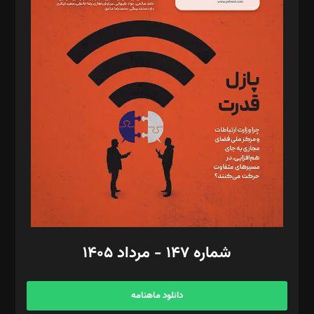
د‌بیر حقوق فناوری: حسام‌الدین ایپکچی
د‌بیر پیوست جهان: مینا پاکدل
د‌بیر تحریریه آنلاین: بابک نقاش
تحریریه‌: مجتبی محمود‌ی، آرش برهمند، یسنا امان‌پور، سروش کرمیان،
مصطفی مسجدی آرانی، ابوالفضل رجبی، زهرا فکرانه، فائزه فتحی
رستمی،مصطفی باستان
ویرایش: نگار استاد‌‌آقا
طراح یونیفرم: مجید توکلی
فیلمبرداری و عکاسی: امیر شفیعی، مانی لطفی زاده
گرافیک و صفحه‌آرایی: سید‌سبحان‌علی ثابت
مد‌یر توسعه تجاری: کامبیز برید‌
امور مالی: شاپور رهبری، محمد‌ کاظمی‌نیا
امور اد‌اری: راضیه محمود‌ی
شماره ۱۴۷ - مرداد ۱۴۰۵
مرکز تماس: ۰۲۱۴۲۸۲۴۰۰۰
آگهی و مشترکین: ۰۹۱۹۹۹۹۰۴۵۴
دانلود ماهنامه