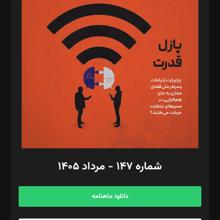
د‌بیر پیوست جهان: مینا پاکدل
د‌بیر تحریریه آنلاین: بابک نقاش
تحریریه‌: مجتبی محمود‌ی، آرش برهمند، یسنا امان‌پور، سروش کرمیان،
مصطفی مسجدی آرانی، ابوالفضل رجبی، زهرا فکرانه، فائزه فتحی
رستمی،مصطفی باستان
ویرایش: نگار استاد‌‌آقا
طراح یونیفرم: مجید توکلی
فیلمبرداری و عکاسی: امیر شفیعی، مانی لطفی زاده
گرافیک و صفحه‌آرایی: سید‌سبحان‌علی ثابت
مد‌یر توسعه تجاری: کامبیز برید‌
امور مالی: شاپور رهبری، محمد‌ کاظمی‌نیا
امور اد‌اری: راضیه محمود‌ی
شماره ۱۴۷ - مرداد ۱۴۰۵
مرکز تماس: ۰۲۱۴۲۸۲۴۰۰۰
آگهی و مشترکین: ۰۹۱۹۹۹۹۰۴۵۴
دانلود ماهنامه