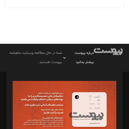
درباره پیوست
شما در حال مطالعه وبسایت ماهنامه
بیشتر بدانید
پیوست هستید.
صاحب امتیاز: موسسه پرسش (پویندگان راز ستاره شمال)
مدیر مسئول: محمدباقر اثنی‌عشری
سردبیر: مهرک محمودی
دبیر تحریریه: میثم قاسمی
د‌بیر ناداستان: سمانه سمیع
د‌بیر خدمت و تجارت: ابوالفضل رجبی
د‌بیر حقوق فناوری: حسام‌الدین ایپکچی