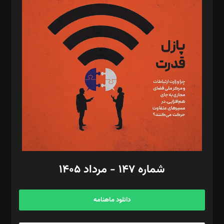
د‌بیر پیوست جهان: مینا پاکدل
د‌بیر تحریریه آنلاین: بابک نقاش
تحریریه‌: مجتبی محمود‌ی، آرش برهمند، یسنا امان‌پور، سروش کرمیان،
مصطفی مسجدی آرانی، ابوالفضل رجبی، زهرا فکرانه، فائزه فتحی
رستمی،مصطفی باستان
ویرایش: نگار استاد‌‌آقا
طراح یونیفرم: مجید توکلی
فیلمبرداری و عکاسی: امیر شفیعی، مانی لطفی زاده
گرافیک و صفحه‌آرایی: سید‌سبحان‌علی ثابت
مد‌یر توسعه تجاری: کامبیز برید‌
امور مالی: شاپور رهبری، محمد‌ کاظمی‌نیا
امور اد‌اری: راضیه محمود‌ی
شماره ۱۴۷ - مرداد ۱۴۰۵
مرکز تماس: ۰۲۱۴۲۸۲۴۰۰۰
آگهی و مشترکین: ۰۹۱۹۹۹۹۰۴۵۴
دانلود ماهنامه