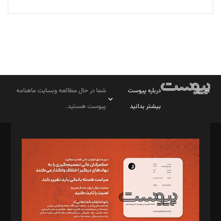
درباره پیوست
شما در حال مطالعه وبسایت ماهنامه
بیشتر بدانید
پیوست هستید.
صاحب امتیاز: موسسه پرسش (پویندگان راز ستاره شمال)
مدیر مسئول: محمدباقر اثنی‌عشری
سردبیر: مهرک محمودی
دبیر تحریریه: میثم قاسمی
د‌بیر ناداستان: سمانه سمیع
د‌بیر خدمت و تجارت: ابوالفضل رجبی
د‌بیر حقوق فناوری: حسام‌الدین ایپکچی