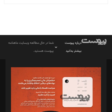
درباره پیوست
شما در حال مطالعه وبسایت ماهنامه
بیشتر بدانید
پیوست هستید.
صاحب امتیاز: موسسه پرسش (پویندگان راز ستاره شمال)
مدیر مسئول: محمدباقر اثنی‌عشری
سردبیر: مهرک محمودی
دبیر تحریریه: میثم قاسمی
د‌بیر ناداستان: سمانه سمیع
د‌بیر خدمت و تجارت: ابوالفضل رجبی
د‌بیر حقوق فناوری: حسام‌الدین ایپکچی
د‌بیر پیوست جهان: مینا پاکدل