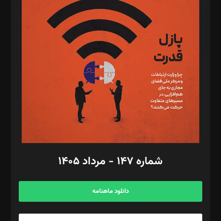
د‌بیر تحریریه آنلاین: بابک نقاش
تحریریه‌: مجتبی محمود‌ی، آرش برهمند، یسنا امان‌پور، سروش کرمیان،
مصطفی مسجدی آرانی، ابوالفضل رجبی، زهرا فکرانه، فائزه فتحی
رستمی،مصطفی باستان
ویرایش: نگار استاد‌‌آقا
طراح یونیفرم: مجید توکلی
فیلمبرداری و عکاسی: امیر شفیعی، مانی لطفی زاده
گرافیک و صفحه‌آرایی: سید‌سبحان‌علی ثابت
مد‌یر توسعه تجاری: کامبیز برید‌
امور مالی: شاپور رهبری، محمد‌ کاظمی‌نیا
امور اد‌اری: راضیه محمود‌ی
شماره ۱۴۷ - مرداد ۱۴۰۵
مرکز تماس: ۰۲۱۴۲۸۲۴۰۰۰
آگهی و مشترکین: ۰۹۱۹۹۹۹۰۴۵۴
دانلود ماهنامه