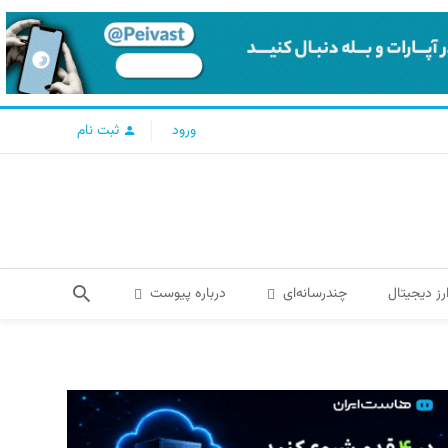
ورود
ثبت نام
رز دیجیتال
چندرسانه‌ای
درباره پیوست