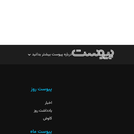
درباره پیوست بیشتر بدانید
صاحب امتیاز: موسسه پرسش (پویندگان راز ستاره شمال)
مدیر مسئول: محمدباقر اثنی‌عشری
سردبیر: مهرک محمودی
پیوست روز
دبیر تحریریه: میثم قاسمی
اخبار
یادداشت روز
کاوش
پیوست ماه