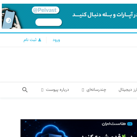
ورود
ثبت نام
رز دیجیتال
چندرسانه‌ای
درباره پیوست