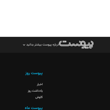
درباره پیوست بیشتر بدانید
صاحب امتیاز: موسسه پرسش (پویندگان راز ستاره شمال)
مدیر مسئول: محمدباقر اثنی‌عشری
سردبیر: مهرک محمودی
پیوست روز
دبیر تحریریه: میثم قاسمی
اخبار
یادداشت روز
کاوش
پیوست ماه