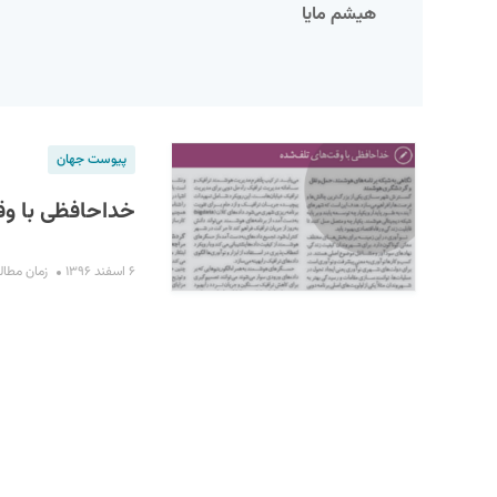
هیشم مایا
پیوست جهان
خداحافظی با وق
S
۶ اسفند ۱۳۹۶
زمان مطالعه : 