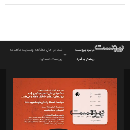
درباره پیوست
شما در حال مطالعه وبسایت ماهنامه
بیشتر بدانید
پیوست هستید.
صاحب امتیاز: موسسه پرسش (پویندگان راز ستاره شمال)
مدیر مسئول: محمدباقر اثنی‌عشری
سردبیر: مهرک محمودی
دبیر تحریریه: میثم قاسمی
د‌بیر ناداستان: سمانه سمیع
د‌بیر خدمت و تجارت: ابوالفضل رجبی
د‌بیر حقوق فناوری: حسام‌الدین ایپکچی
د‌بیر پیوست جهان: مینا پاکدل