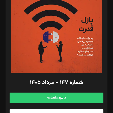
د‌بیر تحریریه آنلاین: بابک نقاش
تحریریه‌: مجتبی محمود‌ی، آرش برهمند، یسنا امان‌پور، سروش کرمیان،
مصطفی مسجدی آرانی، ابوالفضل رجبی، زهرا فکرانه، فائزه فتحی
رستمی،مصطفی باستان
ویرایش: نگار استاد‌‌آقا
طراح یونیفرم: مجید توکلی
فیلمبرداری و عکاسی: امیر شفیعی، مانی لطفی زاده
گرافیک و صفحه‌آرایی: سید‌سبحان‌علی ثابت
مد‌یر توسعه تجاری: کامبیز برید‌
امور مالی: شاپور رهبری، محمد‌ کاظمی‌نیا
امور اد‌اری: راضیه محمود‌ی
شماره ۱۴۷ - مرداد ۱۴۰۵
مرکز تماس: ۰۲۱۴۲۸۲۴۰۰۰
آگهی و مشترکین: ۰۹۱۹۹۹۹۰۴۵۴
دانلود ماهنامه