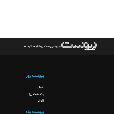
درباره پیوست بیشتر بدانید
صاحب امتیاز: موسسه پرسش (پویندگان راز ستاره شمال)
مدیر مسئول: محمدباقر اثنی‌عشری
سردبیر: مهرک محمودی
پیوست روز
دبیر تحریریه: میثم قاسمی
اخبار
یادداشت روز
کاوش
پیوست ماه