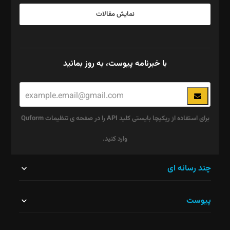
نمایش مقالات
با خبرنامه پیوست، به روز بمانید
برای استفاده از ریکپچا بایستی کلید API را در صفحه ی تنظیمات Quform
وارد کنید.
این
چند رسانه ای
قسمت
پیوست
نباید
خالی