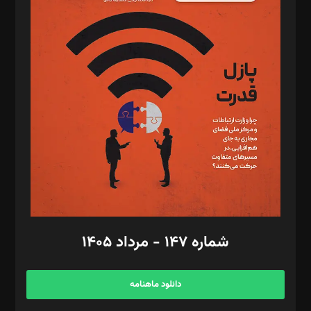
د‌بیر پیوست جهان: مینا پاکدل
د‌بیر تحریریه آنلاین: بابک نقاش
تحریریه‌: مجتبی محمود‌ی، آرش برهمند، یسنا امان‌پور، سروش کرمیان،
مصطفی مسجدی آرانی، ابوالفضل رجبی، زهرا فکرانه، فائزه فتحی
رستمی،مصطفی باستان
ویرایش: نگار استاد‌‌آقا
طراح یونیفرم: مجید توکلی
فیلمبرداری و عکاسی: امیر شفیعی، مانی لطفی زاده
گرافیک و صفحه‌آرایی: سید‌سبحان‌علی ثابت
مد‌یر توسعه تجاری: کامبیز برید‌
امور مالی: شاپور رهبری، محمد‌ کاظمی‌نیا
امور اد‌اری: راضیه محمود‌ی
شماره ۱۴۷ - مرداد ۱۴۰۵
مرکز تماس: ۰۲۱۴۲۸۲۴۰۰۰
آگهی و مشترکین: ۰۹۱۹۹۹۹۰۴۵۴
دانلود ماهنامه