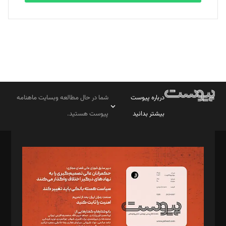
درباره پیوست
شما در حال مطالعه وبسایت ماهنامه
بیشتر بدانید
پیوست هستید.
صاحب امتیاز: موسسه پرسش (پویندگان راز ستاره شمال)
مدیر مسئول: محمدباقر اثنی‌عشری
سردبیر: مهرک محمودی
دبیر تحریریه: میثم قاسمی
د‌بیر ناداستان: سمانه سمیع
د‌بیر خدمت و تجارت: ابوالفضل رجبی
د‌بیر حقوق فناوری: حسام‌الدین ایپکچی