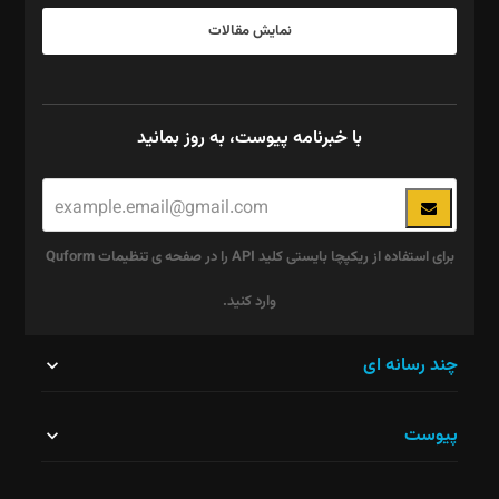
نمایش مقالات
با خبرنامه پیوست، به روز بمانید
برای استفاده از ریکپچا بایستی کلید API را در صفحه ی تنظیمات Quform
وارد کنید.
این
چند رسانه ای
قسمت
پیوست
نباید
خالی