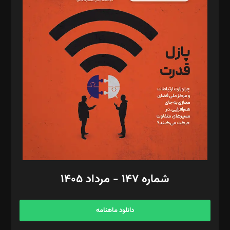
د‌بیر پیوست جهان: مینا پاکدل
د‌بیر تحریریه آنلاین: بابک نقاش
تحریریه‌: مجتبی محمود‌ی، آرش برهمند، یسنا امان‌پور، سروش کرمیان،
مصطفی مسجدی آرانی، ابوالفضل رجبی، زهرا فکرانه، فائزه فتحی
رستمی،مصطفی باستان
ویرایش: نگار استاد‌‌آقا
طراح یونیفرم: مجید توکلی
فیلمبرداری و عکاسی: امیر شفیعی، مانی لطفی زاده
گرافیک و صفحه‌آرایی: سید‌سبحان‌علی ثابت
مد‌یر توسعه تجاری: کامبیز برید‌
امور مالی: شاپور رهبری، محمد‌ کاظمی‌نیا
امور اد‌اری: راضیه محمود‌ی
شماره ۱۴۷ - مرداد ۱۴۰۵
مرکز تماس: ۰۲۱۴۲۸۲۴۰۰۰
آگهی و مشترکین: ۰۹۱۹۹۹۹۰۴۵۴
دانلود ماهنامه