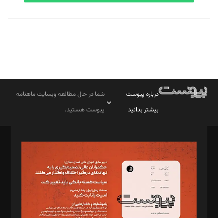
درباره پیوست
شما در حال مطالعه وبسایت ماهنامه
بیشتر بدانید
پیوست هستید.
صاحب امتیاز: موسسه پرسش (پویندگان راز ستاره شمال)
مدیر مسئول: محمدباقر اثنی‌عشری
سردبیر: مهرک محمودی
دبیر تحریریه: میثم قاسمی
د‌بیر ناداستان: سمانه سمیع
د‌بیر خدمت و تجارت: ابوالفضل رجبی
د‌بیر حقوق فناوری: حسام‌الدین ایپکچی