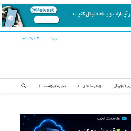
ورود
ثبت نام
رز دیجیتال
چندرسانه‌ای
درباره پیوست