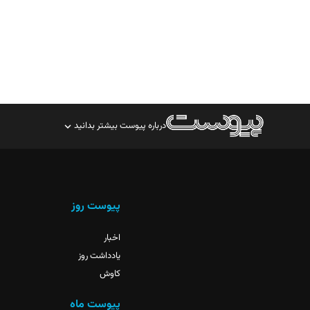
درباره پیوست بیشتر بدانید
صاحب امتیاز: موسسه پرسش (پویندگان راز ستاره شمال)
مدیر مسئول: محمدباقر اثنی‌عشری
سردبیر: مهرک محمودی
پیوست روز
دبیر تحریریه: میثم قاسمی
اخبار
یادداشت روز
کاوش
پیوست ماه