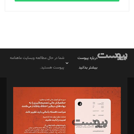
درباره پیوست
شما در حال مطالعه وبسایت ماهنامه
بیشتر بدانید
پیوست هستید.
صاحب امتیاز: موسسه پرسش (پویندگان راز ستاره شمال)
مدیر مسئول: محمدباقر اثنی‌عشری
سردبیر: مهرک محمودی
دبیر تحریریه: میثم قاسمی
د‌بیر ناداستان: سمانه سمیع
د‌بیر خدمت و تجارت: ابوالفضل رجبی
د‌بیر حقوق فناوری: حسام‌الدین ایپکچی