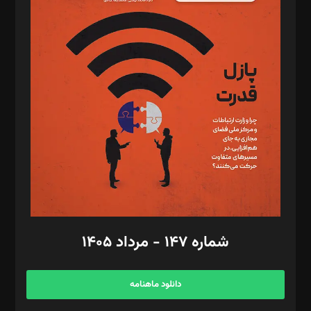
د‌بیر پیوست جهان: مینا پاکدل
د‌بیر تحریریه آنلاین: بابک نقاش
تحریریه‌: مجتبی محمود‌ی، آرش برهمند، یسنا امان‌پور، سروش کرمیان،
مصطفی مسجدی آرانی، ابوالفضل رجبی، زهرا فکرانه، فائزه فتحی
رستمی،مصطفی باستان
ویرایش: نگار استاد‌‌آقا
طراح یونیفرم: مجید توکلی
فیلمبرداری و عکاسی: امیر شفیعی، مانی لطفی زاده
گرافیک و صفحه‌آرایی: سید‌سبحان‌علی ثابت
مد‌یر توسعه تجاری: کامبیز برید‌
امور مالی: شاپور رهبری، محمد‌ کاظمی‌نیا
امور اد‌اری: راضیه محمود‌ی
شماره ۱۴۷ - مرداد ۱۴۰۵
مرکز تماس: ۰۲۱۴۲۸۲۴۰۰۰
آگهی و مشترکین: ۰۹۱۹۹۹۹۰۴۵۴
دانلود ماهنامه