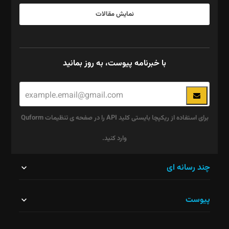
نمایش مقالات
با خبرنامه پیوست، به روز بمانید
برای استفاده از ریکپچا بایستی کلید API را در صفحه ی تنظیمات Quform
وارد کنید.
این
چند رسانه ای
قسمت
پیوست
نباید
خالی