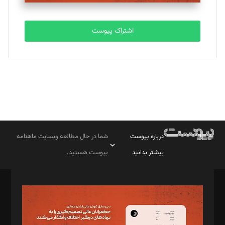
اشتراک پیوست
درباره پیوست
شما در حال مطالعه وبسایت ماهنامه
بیشتر بدانید
پیوست هستید.
صاحب امتیاز: موسسه پرسش (پویندگان راز ستاره شمال)
مدیر مسئول: محمدباقر اثنی‌عشری
سردبیر: مهرک محمودی
دبیر تحریریه: میثم قاسمی