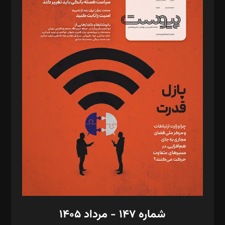
د‌بیر ناداستان: سمانه سمیع
د‌بیر خدمت و تجارت: ابوالفضل رجبی
د‌بیر حقوق فناوری: حسام‌الدین ایپکچی
د‌بیر پیوست جهان: مینا پاکدل
د‌بیر تحریریه آنلاین: بابک نقاش
تحریریه‌: مجتبی محمود‌ی، آرش برهمند، یسنا امان‌پور، سروش کرمیان،
مصطفی مسجدی آرانی، ابوالفضل رجبی، زهرا فکرانه، فائزه فتحی
رستمی،مصطفی باستان
ویرایش: نگار استاد‌‌آقا
طراح یونیفرم: مجید توکلی
فیلمبرداری و عکاسی: امیر شفیعی، مانی لطفی زاده
گرافیک و صفحه‌آرایی: سید‌سبحان‌علی ثابت
مد‌یر توسعه تجاری: کامبیز برید‌
امور مالی: شاپور رهبری، محمد‌ کاظمی‌نیا
امور اد‌اری: راضیه محمود‌ی
شماره ۱۴۷ - مرداد ۱۴۰۵
مرکز تماس: ۰۲۱۴۲۸۲۴۰۰۰