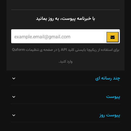
با خبرنامه پیوست، به روز بمانید
برای استفاده از ریکپچا بایستی کلید API را در صفحه ی تنظیمات Quform
وارد کنید.
این
چند رسانه ای
قسمت
پیوست
نباید
خالی
پیوست روز
رها