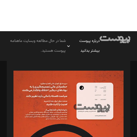
درباره پیوست
شما در حال مطالعه وبسایت ماهنامه
بیشتر بدانید
پیوست هستید.
صاحب امتیاز: موسسه پرسش (پویندگان راز ستاره شمال)
مدیر مسئول: محمدباقر اثنی‌عشری
سردبیر: مهرک محمودی
دبیر تحریریه: میثم قاسمی
د‌بیر ناداستان: سمانه سمیع
د‌بیر خدمت و تجارت: ابوالفضل رجبی
د‌بیر حقوق فناوری: حسام‌الدین ایپکچی
د‌بیر پیوست جهان: مینا پاکدل
د‌بیر تحریریه آنلاین: بابک نقاش