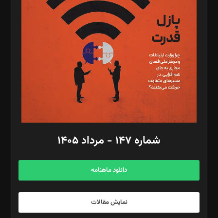
تحریریه‌: مجتبی محمود‌ی، آرش برهمند، یسنا امان‌پور، سروش کرمیان،
مصطفی مسجدی آرانی، ابوالفضل رجبی، زهرا فکرانه، فائزه فتحی
رستمی،مصطفی باستان
ویرایش: نگار استاد‌‌آقا
طراح یونیفرم: مجید توکلی
فیلمبرداری و عکاسی: امیر شفیعی، مانی لطفی زاده
گرافیک و صفحه‌آرایی: سید‌سبحان‌علی ثابت
مد‌یر توسعه تجاری: کامبیز برید‌
امور مالی: شاپور رهبری، محمد‌ کاظمی‌نیا
امور اد‌اری: راضیه محمود‌ی
شماره ۱۴۷ - مرداد ۱۴۰۵
مرکز تماس: ۰۲۱۴۲۸۲۴۰۰۰
آگهی و مشترکین: ۰۹۱۹۹۹۹۰۴۵۴
دانلود ماهنامه
نمایش مقالات