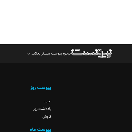
درباره پیوست بیشتر بدانید
صاحب امتیاز: موسسه پرسش (پویندگان راز ستاره شمال)
مدیر مسئول: محمدباقر اثنی‌عشری
سردبیر: مهرک محمودی
پیوست روز
دبیر تحریریه: میثم قاسمی
اخبار
یادداشت روز
کاوش
پیوست ماه