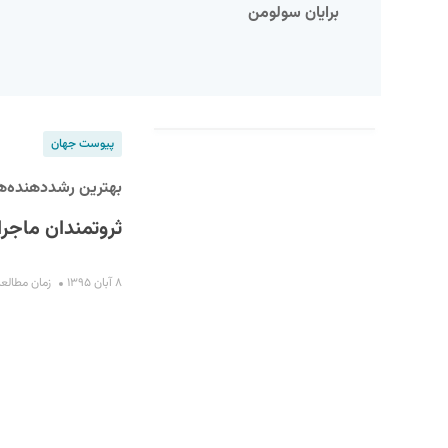
برایان سولومن
پیوست جهان
بهترین رشددهنده‌ها
ثروتمندان ماجر
S
۸ آبان ۱۳۹۵
زمان مطالعه : ۸ د