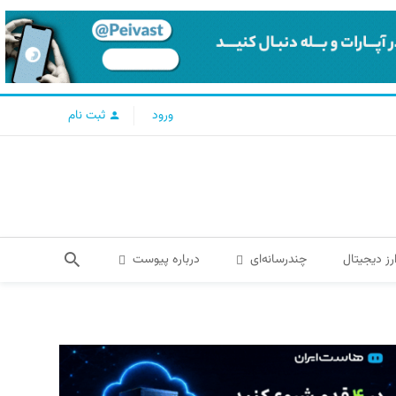
ورود
ثبت نام
رز دیجیتال
چندرسانه‌ای
درباره پیوست