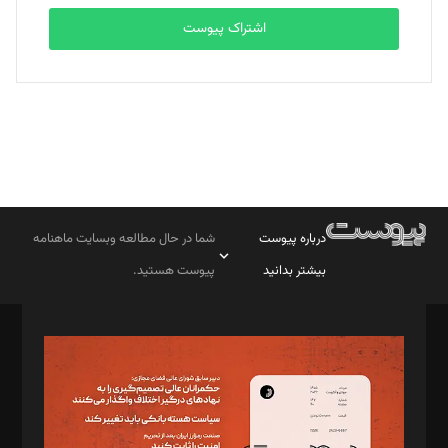
اشتراک پیوست
درباره پیوست
شما در حال مطالعه وبسایت ماهنامه
بیشتر بدانید
پیوست هستید.
صاحب امتیاز: موسسه پرسش (پویندگان راز ستاره شمال)
مدیر مسئول: محمدباقر اثنی‌عشری
سردبیر: مهرک محمودی
دبیر تحریریه: میثم قاسمی
د‌بیر ناداستان: سمانه سمیع