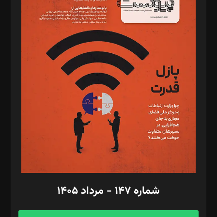
د‌بیر خدمت و تجارت: ابوالفضل رجبی
د‌بیر حقوق فناوری: حسام‌الدین ایپکچی
د‌بیر پیوست جهان: مینا پاکدل
د‌بیر تحریریه آنلاین: بابک نقاش
تحریریه‌: مجتبی محمود‌ی، آرش برهمند، یسنا امان‌پور، سروش کرمیان،
مصطفی مسجدی آرانی، ابوالفضل رجبی، زهرا فکرانه، فائزه فتحی
رستمی،مصطفی باستان
ویرایش: نگار استاد‌‌آقا
طراح یونیفرم: مجید توکلی
فیلمبرداری و عکاسی: امیر شفیعی، مانی لطفی زاده
گرافیک و صفحه‌آرایی: سید‌سبحان‌علی ثابت
مد‌یر توسعه تجاری: کامبیز برید‌
امور مالی: شاپور رهبری، محمد‌ کاظمی‌نیا
امور اد‌اری: راضیه محمود‌ی
شماره ۱۴۷ - مرداد ۱۴۰۵
مرکز تماس: ۰۲۱۴۲۸۲۴۰۰۰
آگهی و مشترکین: ۰۹۱۹۹۹۹۰۴۵۴