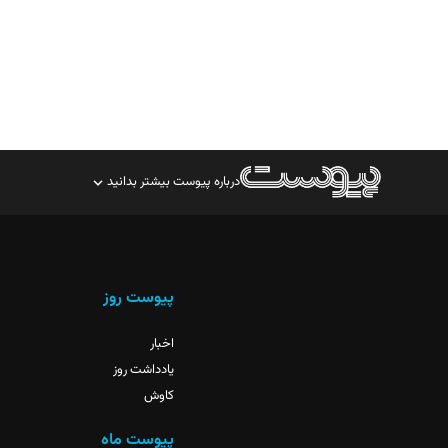
درباره پیوست بیشتر بدانید
صاحب امتیاز: موسسه پرسش (پویندگان راز ستاره شمال)
مدیر مسئول: محمدباقر اثنی‌عشری
سردبیر: مهرک محمودی
پیوست روز
دبیر تحریریه: میثم قاسمی
اخبار
یادداشت روز
کاوش
پیوست ماه