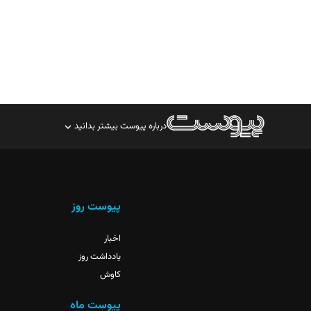
درباره پیوست بیشتر بدانید
صاحب امتیاز: موسسه پرسش (پویندگان راز ستاره شمال)
مدیر مسئول: محمدباقر اثنی‌عشری
سردبیر: مهرک محمودی
پیوست روز
دبیر تحریریه: میثم قاسمی
اخبار
یادداشت روز
کاوش
پیوست ماه