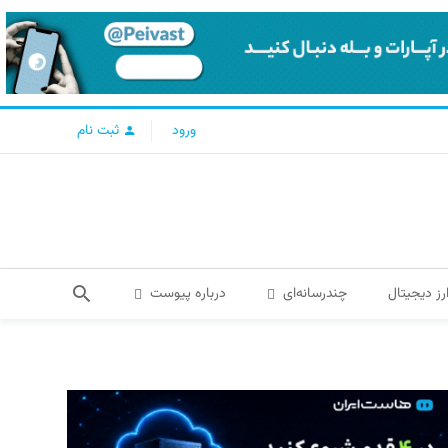
ورود
ثبت نام
رز دیجیتال
چندرسانه‌ای
درباره پیوست