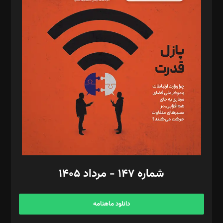
د‌بیر پیوست جهان: مینا پاکدل
د‌بیر تحریریه آنلاین: بابک نقاش
تحریریه‌: مجتبی محمود‌ی، آرش برهمند، یسنا امان‌پور، سروش کرمیان،
مصطفی مسجدی آرانی، ابوالفضل رجبی، زهرا فکرانه، فائزه فتحی
رستمی،مصطفی باستان
ویرایش: نگار استاد‌‌آقا
طراح یونیفرم: مجید توکلی
فیلمبرداری و عکاسی: امیر شفیعی، مانی لطفی زاده
گرافیک و صفحه‌آرایی: سید‌سبحان‌علی ثابت
مد‌یر توسعه تجاری: کامبیز برید‌
امور مالی: شاپور رهبری، محمد‌ کاظمی‌نیا
امور اد‌اری: راضیه محمود‌ی
شماره ۱۴۷ - مرداد ۱۴۰۵
مرکز تماس: ۰۲۱۴۲۸۲۴۰۰۰
آگهی و مشترکین: ۰۹۱۹۹۹۹۰۴۵۴
دانلود ماهنامه