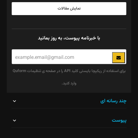
نمایش مقالات
با خبرنامه پیوست، به روز بمانید
برای استفاده از ریکپچا بایستی کلید API را در صفحه ی تنظیمات Quform
وارد کنید.
این
چند رسانه ای
قسمت
پیوست
نباید
خالی