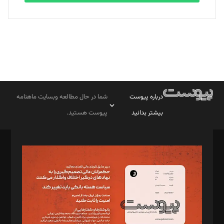
درباره پیوست
شما در حال مطالعه وبسایت ماهنامه
بیشتر بدانید
پیوست هستید.
صاحب امتیاز: موسسه پرسش (پویندگان راز ستاره شمال)
مدیر مسئول: محمدباقر اثنی‌عشری
سردبیر: مهرک محمودی
دبیر تحریریه: میثم قاسمی
د‌بیر ناداستان: سمانه سمیع
د‌بیر خدمت و تجارت: ابوالفضل رجبی
د‌بیر حقوق فناوری: حسام‌الدین ایپکچی