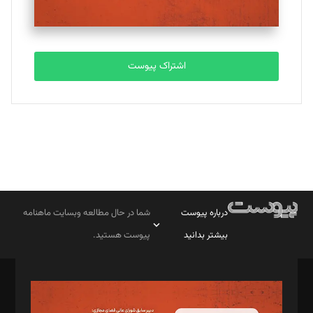
اشتراک پیوست
درباره پیوست
شما در حال مطالعه وبسایت ماهنامه
بیشتر بدانید
پیوست هستید.
صاحب امتیاز: موسسه پرسش (پویندگان راز ستاره شمال)
مدیر مسئول: محمدباقر اثنی‌عشری
سردبیر: مهرک محمودی