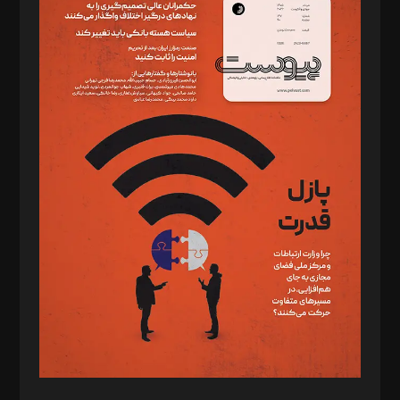
دبیر تحریریه: میثم قاسمی
د‌بیر ناداستان: سمانه سمیع
د‌بیر خدمت و تجارت: ابوالفضل رجبی
د‌بیر حقوق فناوری: حسام‌الدین ایپکچی
د‌بیر پیوست جهان: مینا پاکدل
د‌بیر تحریریه آنلاین: بابک نقاش
تحریریه‌: مجتبی محمود‌ی، آرش برهمند، یسنا امان‌پور، سروش کرمیان،
مصطفی مسجدی آرانی، ابوالفضل رجبی، زهرا فکرانه، فائزه فتحی
رستمی،مصطفی باستان
ویرایش: نگار استاد‌‌آقا
طراح یونیفرم: مجید توکلی
فیلمبرداری و عکاسی: امیر شفیعی، مانی لطفی زاده
گرافیک و صفحه‌آرایی: سید‌سبحان‌علی ثابت
مد‌یر توسعه تجاری: کامبیز برید‌
امور مالی: شاپور رهبری، محمد‌ کاظمی‌نیا
امور اد‌اری: راضیه محمود‌ی